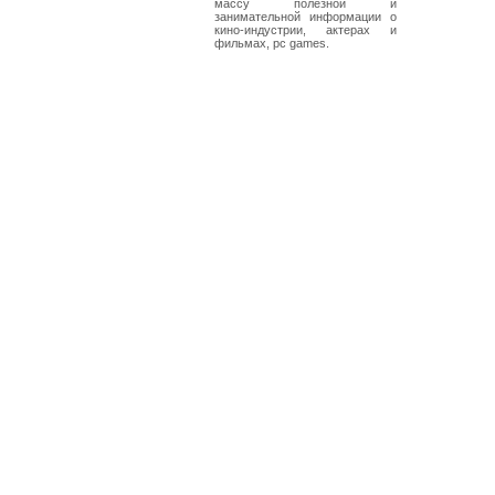
массу полезной и
занимательной информации о
кино-индустрии, актерах и
фильмах, pc games.