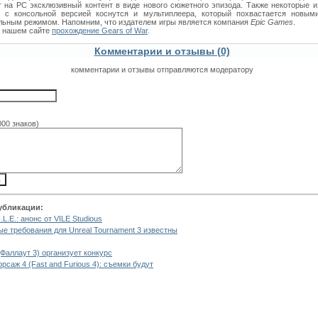
т на РС эксклюзивный контент в виде нового сюжетного эпизода. Также некоторые 
 с консольной версией коснутся и мультиплеера, который похвастается новым
льным режимом. Напомним, что издателем игры является компания
Epic Games
.
а нашем сайте
прохождение Gears of War
.
Комментарии и отзывы (0)
комментарии и отзывы отправляются модератору
000 знаков)
убликации:
I.L.E.: анонс от VILE Studious
е требования для Unreal Tournament 3 известны
 (Фаллаут 3) организует конкурс
рсаж 4 (Fast and Furious 4): съемки будут