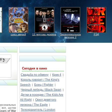
союз зверей
13 чертова дюжина
Паранормальное
РЭД
явление 2
Сегодня в кино
Свадьба по обмену
Крик 4
|
|
Король говорит / The King's
Speech
Боец / Fighter
|
|
Черный лебедь / Black Swan
|
Детки в порядке / The Kids Are
All Right
Орел девятого
|
легиона / The Eagle
ерсональных
|
к вот, шутер
Телохранитель / London
Gears of War