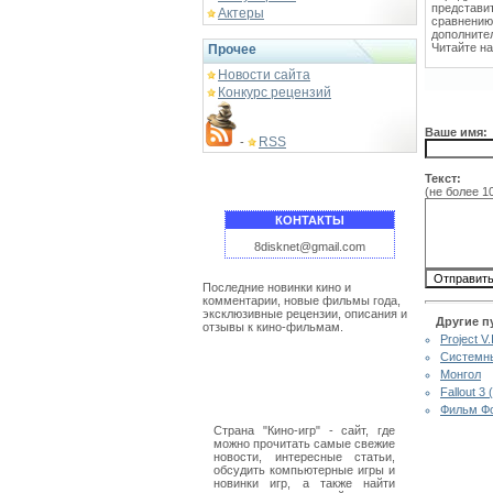
представи
Актеры
сравнению
дополните
Читайте н
Прочее
Новости сайта
Конкурс рецензий
Ваше имя:
RSS
-
Текст:
(не более 1
КОНТАКТЫ
8disknet@gmail.com
Последние новинки кино и
комментарии, новые фильмы года,
эксклюзивные рецензии, описания и
Другие п
отзывы к кино-фильмам.
Project V.
Системны
Монгол
Fallout 3
Фильм Фо
Страна "Кино-игр" - сайт, где
можно прочитать самые свежие
новости, интересные статьи,
обсудить компьютерные игры и
новинки игр, а также найти