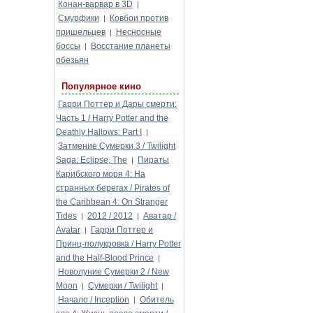
Конан-варвар в 3D
|
Смурфики
Ковбои против
|
пришельцев
Несносные
|
боссы
Восстание планеты
|
обезьян
Популярное кино
Гарри Поттер и Дары смерти:
Часть 1 / Harry Potter and the
Deathly Hallows: Part I
|
Затмение Сумерки 3 / Twilight
Saga: Eclipse, The
Пираты
|
Карибского моря 4: На
странных берегах / Pirates of
the Caribbean 4: On Stranger
Tides
2012 / 2012
Аватар /
|
|
Avatar
Гарри Поттер и
|
Принц-полукровка / Harry Potter
and the Half-Blood Prince
|
Новолуние Сумерки 2 / New
Moon
Сумерки / Twilight
|
|
Начало / Inception
Обитель
|