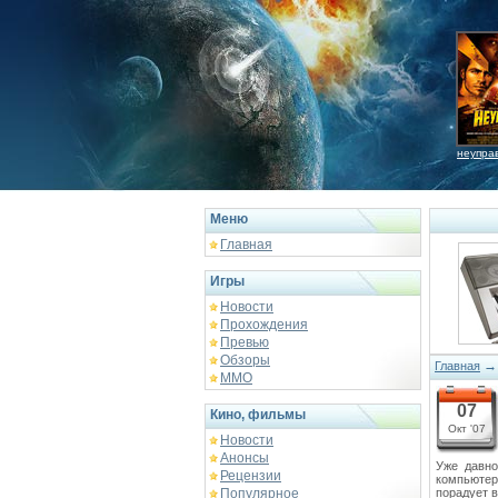
неупра
Меню
Главная
Игры
Новости
Прохождения
Превью
Обзоры
Главная
ММО
07
Кино, фильмы
Окт '07
Новости
Анонсы
Уже давно
Рецензии
компьютер
Популярное
порадует 