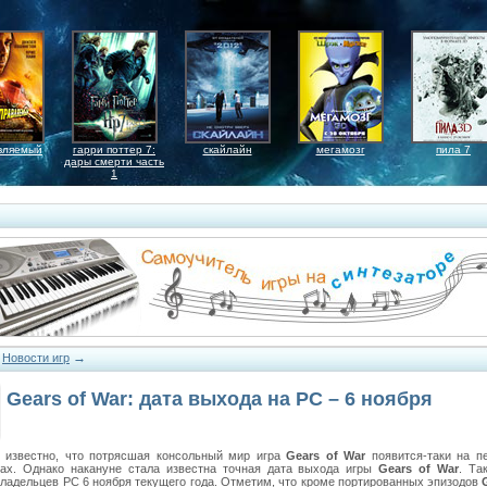
вляемый
гарри поттер 7:
скайлайн
мегамозг
пила 7
дары смерти часть
1
→
→
Новости игр
Gears of War: дата выхода на РС – 6 ноября
 известно, что потрясшая консольный мир игра
Gears of War
появится-таки на п
ах. Однако накануне стала известна точная дата выхода игры
Gears of War
. Та
владельцев РС 6 ноября текущего года. Отметим, что кроме портированных эпизодов