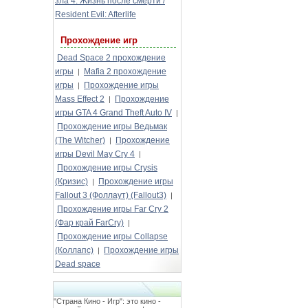
зла 4: Жизнь после смерти /
Resident Evil: Afterlife
Прохождение игр
Dead Space 2 прохождение
игры
Mafia 2 прохождение
|
игры
Прохождение игры
|
Mass Effect 2
Прохождение
|
игры GTA 4 Grand Theft Auto IV
|
Прохождение игры Ведьмак
(The Witcher)
Прохождение
|
игры Devil May Cry 4
|
Прохождение игры Crysis
(Кризис)
Прохождение игры
|
Fallout 3 (Фоллаут) (Fallout3)
|
Прохождение игры Far Cry 2
(Фар край FarCry)
|
Прохождение игры Collapse
(Коллапс)
Прохождение игры
|
Dead space
"Страна Кино - Игр": это кино -