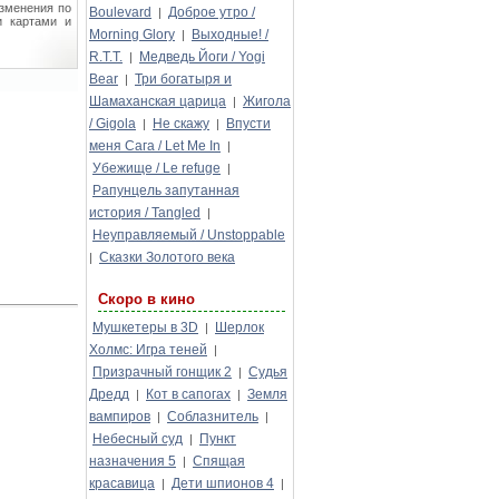
изменения по
Boulevard
Доброе утро /
|
и картами и
Morning Glory
Выходные! /
|
R.T.T.
Медведь Йоги / Yogi
|
Bear
Три богатыря и
|
Шамаханская царица
Жигола
|
/ Gigola
Не скажу
Впусти
|
|
меня Сага / Let Me In
|
Убежище / Le refuge
|
Рапунцель запутанная
история / Tangled
|
Неуправляемый / Unstoppable
Сказки Золотого века
|
Скоро в кино
Мушкетеры в 3D
Шерлок
|
Холмс: Игра теней
|
Призрачный гонщик 2
Судья
|
Дредд
Кот в сапогах
Земля
|
|
вампиров
Соблазнитель
|
|
Небесный суд
Пункт
|
назначения 5
Спящая
|
красавица
Дети шпионов 4
|
|