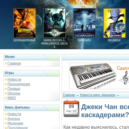
неуправляемый
гарри поттер 7:
скайлайн
мегамозг
дары смерти часть
1
Меню
Главная
Игры
Новости
Прохождения
Превью
Обзоры
→
→
Главная
Новости кино, фильмов
ММО
Джеки Чан все
09
Кино, фильмы
Апр '07
каскадерами
Новости
Анонсы
Рецензии
Как недавно выяснилось, ста
Популярное