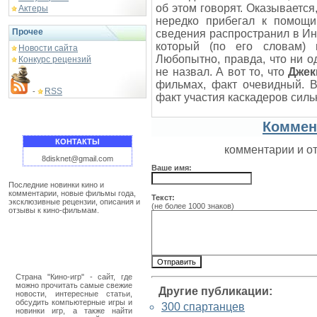
об этом говорят. Оказывается
Актеры
нередко прибегал к помощи
Прочее
сведения распространил в И
который (по его словам)
Новости сайта
Любопытно, правда, что ни 
Конкурс рецензий
не назвал. А вот то, что
Джек
фильмах, факт очевидный. В
RSS
-
факт участия каскадеров силь
Коммен
КОНТАКТЫ
комментарии и о
8disknet@gmail.com
Ваше имя:
Последние новинки кино и
комментарии, новые фильмы года,
Текст:
эксклюзивные рецензии, описания и
(не более 1000 знаков)
отзывы к кино-фильмам.
Страна "Кино-игр" - сайт, где
можно прочитать самые свежие
Другие публикации:
новости, интересные статьи,
обсудить компьютерные игры и
300 спартанцев
новинки игр, а также найти