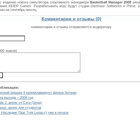
о изданию нового симулятора спортивного менеджера
Basketball Manager 2008
реши
пания
XIDER Games
. Разрабатывать игру будут студии
Dartmoor Softworks
и
Prime
, 
ван на сентябрь-месяц.
Комментарии и отзывы (0)
комментарии и отзывы отправляются модератору
000 знаков)
убликации:
епкий орешек 4 разрекламирует фильм Хитман
та выхода – 2008 год
als 2: анонс от Сеги (Sega)
pus: анонс для студентов
: Наследие (Star Trek Legacy) уже в печати