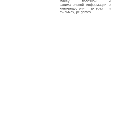
массу полезной и
занимательной информации о
кино-индустрии, актерах и
фильмах, pc games.