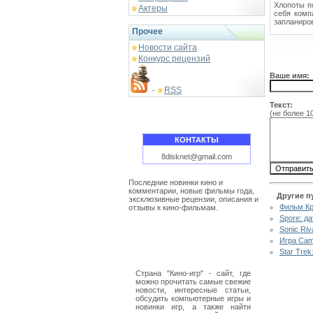
Хлопоты п
Актеры
себя ком
запланиро
Прочее
Новости сайта
Конкурс рецензий
Ваше имя:
RSS
-
Текст:
(не более 1
КОНТАКТЫ
8disknet@gmail.com
Последние новинки кино и
комментарии, новые фильмы года,
Другие п
эксклюзивные рецензии, описания и
Фильм Кр
отзывы к кино-фильмам.
Spore: да
Sonic Riv
Игра Cam
Star Trek
Страна "Кино-игр" - сайт, где
можно прочитать самые свежие
новости, интересные статьи,
обсудить компьютерные игры и
новинки игр, а также найти