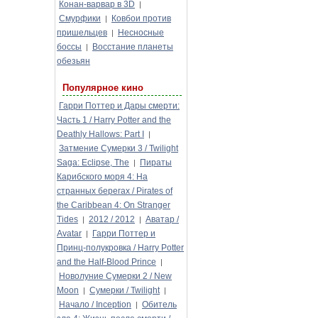
Конан-варвар в 3D
|
Смурфики
Ковбои против
|
пришельцев
Несносные
|
боссы
Восстание планеты
|
обезьян
Популярное кино
Гарри Поттер и Дары смерти:
Часть 1 / Harry Potter and the
Deathly Hallows: Part I
|
Затмение Сумерки 3 / Twilight
Saga: Eclipse, The
Пираты
|
Карибского моря 4: На
странных берегах / Pirates of
the Caribbean 4: On Stranger
Tides
2012 / 2012
Аватар /
|
|
Avatar
Гарри Поттер и
|
Принц-полукровка / Harry Potter
and the Half-Blood Prince
|
Новолуние Сумерки 2 / New
Moon
Сумерки / Twilight
|
|
Начало / Inception
Обитель
|