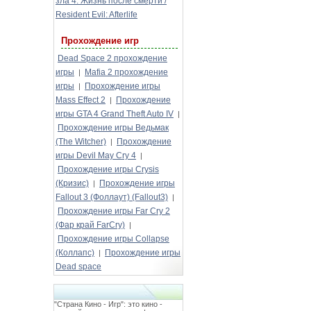
зла 4: Жизнь после смерти /
Resident Evil: Afterlife
Прохождение игр
Dead Space 2 прохождение
игры
Mafia 2 прохождение
|
игры
Прохождение игры
|
Mass Effect 2
Прохождение
|
игры GTA 4 Grand Theft Auto IV
|
Прохождение игры Ведьмак
(The Witcher)
Прохождение
|
игры Devil May Cry 4
|
Прохождение игры Crysis
(Кризис)
Прохождение игры
|
Fallout 3 (Фоллаут) (Fallout3)
|
Прохождение игры Far Cry 2
(Фар край FarCry)
|
Прохождение игры Collapse
(Коллапс)
Прохождение игры
|
Dead space
"Страна Кино - Игр": это кино -