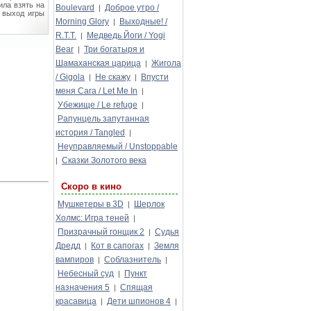
ла взять на
Boulevard
Доброе утро /
|
а выход игры
Morning Glory
Выходные! /
|
R.T.T.
Медведь Йоги / Yogi
|
Bear
Три богатыря и
|
Шамаханская царица
Жигола
|
/ Gigola
Не скажу
Впусти
|
|
меня Сага / Let Me In
|
Убежище / Le refuge
|
Рапунцель запутанная
история / Tangled
|
Неуправляемый / Unstoppable
Сказки Золотого века
|
Скоро в кино
Мушкетеры в 3D
Шерлок
|
Холмс: Игра теней
|
Призрачный гонщик 2
Судья
|
Дредд
Кот в сапогах
Земля
|
|
вампиров
Соблазнитель
|
|
Небесный суд
Пункт
|
назначения 5
Спящая
|
красавица
Дети шпионов 4
|
|