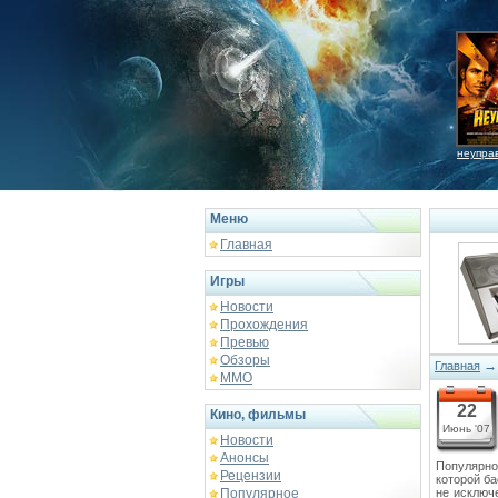
неупра
Меню
Главная
Игры
Новости
Прохождения
Превью
Обзоры
Главная
ММО
22
Кино, фильмы
Июнь '07
Новости
Анонсы
Популярно
Рецензии
которой б
Популярное
не исключ