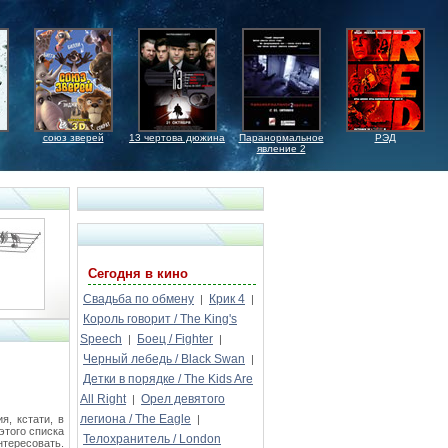
союз зверей
13 чертова дюжина
Паранормальное
РЭД
явление 2
Сегодня в кино
Свадьба по обмену
Крик 4
|
|
Король говорит / The King's
Speech
Боец / Fighter
|
|
Черный лебедь / Black Swan
|
Детки в порядке / The Kids Are
All Right
Орел девятого
|
легиона / The Eagle
я, кстати, в
|
этого списка
Телохранитель / London
нтересовать.