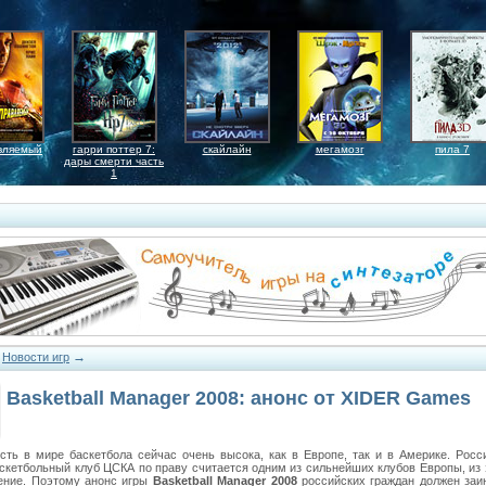
вляемый
гарри поттер 7:
скайлайн
мегамозг
пила 7
дары смерти часть
1
→
→
Новости игр
Basketball Manager 2008: анонс от XIDER Games
сть в мире баскетбола сейчас очень высока, как в Европе, так и в Америке. Росси
аскетбольный клуб ЦСКА по праву считается одним из сильнейших клубов Европы, из 
ение. Поэтому анонс игры
Basketball Manager 2008
российских граждан должен заи