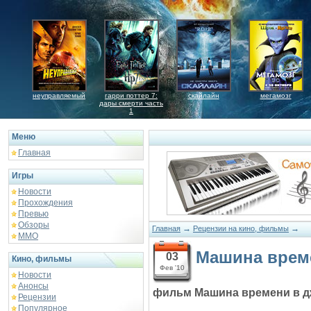
неуправляемый
гарри поттер 7:
скайлайн
мегамозг
дары смерти часть
1
Меню
Главная
Игры
Новости
Прохождения
Превью
Обзоры
→
→
Главная
Рецензии на кино, фильмы
ММО
Машина врем
03
Кино, фильмы
Фев '10
Новости
Анонсы
фильм Машина времени в д
Рецензии
Популярное