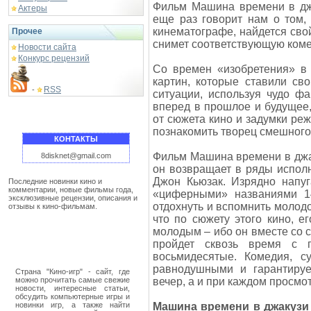
Фильм Машина времени в джа
Актеры
еще раз говорит нам о том, 
кинематографе, найдется сво
Прочее
снимет соответствующую ком
Новости сайта
Конкурс рецензий
Со времен «изобретения» в
картин, которые ставили св
RSS
-
ситуации, используя чудо ф
вперед в прошлое и будущее,
от сюжета кино и задумки ре
познакомить творец смешного
КОНТАКТЫ
Фильм Машина времени в джа
8disknet@gmail.com
он возвращает в ряды испол
Джон Кьюзак. Изрядно напу
Последние новинки кино и
комментарии, новые фильмы года,
«циферными» названиями 1
эксклюзивные рецензии, описания и
отдохнуть и вспомнить молодо
отзывы к кино-фильмам.
что по сюжету этого кино, е
молодым – ибо он вместе со 
пройдет сквозь время с
восьмидесятые. Комедия, с
равнодушными и гарантируе
Страна "Кино-игр" - сайт, где
можно прочитать самые свежие
вечер, а и при каждом просмо
новости, интересные статьи,
обсудить компьютерные игры и
новинки игр, а также найти
Машина времени в джакузи