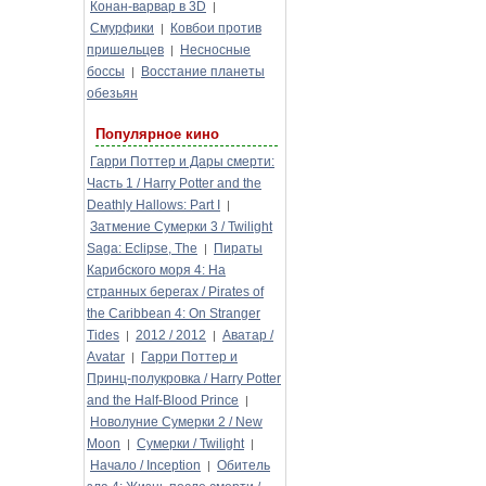
Конан-варвар в 3D
|
Смурфики
Ковбои против
|
пришельцев
Несносные
|
боссы
Восстание планеты
|
обезьян
Популярное кино
Гарри Поттер и Дары смерти:
Часть 1 / Harry Potter and the
Deathly Hallows: Part I
|
Затмение Сумерки 3 / Twilight
Saga: Eclipse, The
Пираты
|
Карибского моря 4: На
странных берегах / Pirates of
the Caribbean 4: On Stranger
Tides
2012 / 2012
Аватар /
|
|
Avatar
Гарри Поттер и
|
Принц-полукровка / Harry Potter
and the Half-Blood Prince
|
Новолуние Сумерки 2 / New
Moon
Сумерки / Twilight
|
|
Начало / Inception
Обитель
|