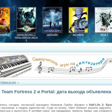
вляемый
гарри поттер 7:
скайлайн
мегамозг
пила 7
дары смерти часть
1
→
→
Новости игр
Team Fortress 2 и Portal: дата выхода объявлена
илось сегодня, негласный президент боевиков
Гордон Фримен
и
Half-Life 2: Epi
в магазинах в гордом одиночестве. Судя по всему,
Valve Software
решила задушить 
лностью и выпустить 9 октября сразу три ожидаемых проекта. Кроме уже упомяну