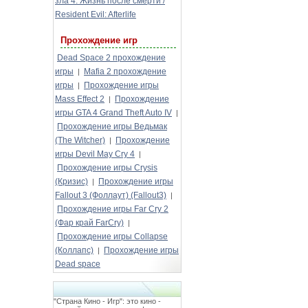
зла 4: Жизнь после смерти /
Resident Evil: Afterlife
Прохождение игр
Dead Space 2 прохождение
игры
Mafia 2 прохождение
|
игры
Прохождение игры
|
Mass Effect 2
Прохождение
|
игры GTA 4 Grand Theft Auto IV
|
Прохождение игры Ведьмак
(The Witcher)
Прохождение
|
игры Devil May Cry 4
|
Прохождение игры Crysis
(Кризис)
Прохождение игры
|
Fallout 3 (Фоллаут) (Fallout3)
|
Прохождение игры Far Cry 2
(Фар край FarCry)
|
Прохождение игры Collapse
(Коллапс)
Прохождение игры
|
Dead space
"Страна Кино - Игр": это кино -