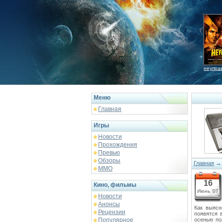
неупра
Меню
Главная
Игры
Новости
Прохождения
Превью
Обзоры
Главная
ММО
16
Кино, фильмы
Июнь '07
Новости
Анонсы
Как выясн
Рецензии
появятся 
Популярное
осенью по