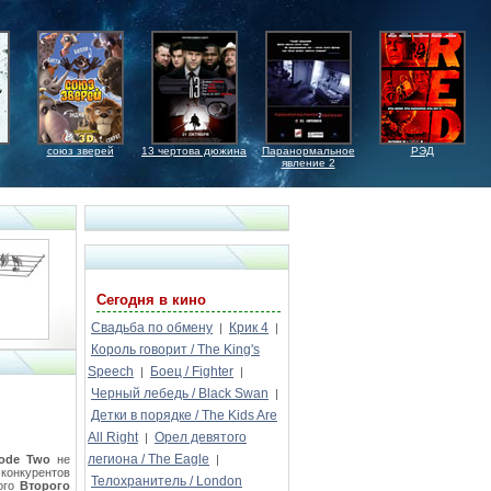
союз зверей
13 чертова дюжина
Паранормальное
РЭД
явление 2
Сегодня в кино
Свадьба по обмену
Крик 4
|
|
Король говорит / The King's
Speech
Боец / Fighter
|
|
Черный лебедь / Black Swan
|
Детки в порядке / The Kids Are
All Right
Орел девятого
|
легиона / The Eagle
sode Two
не
|
конкурентов
Телохранитель / London
того
Второго