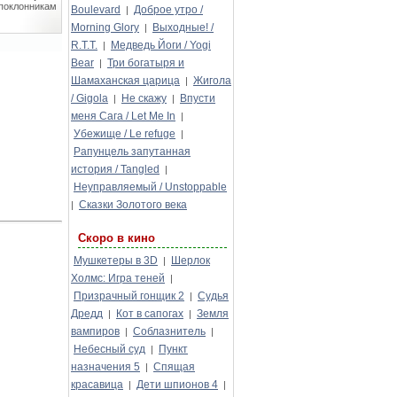
 поклонникам
Boulevard
Доброе утро /
|
Morning Glory
Выходные! /
|
R.T.T.
Медведь Йоги / Yogi
|
Bear
Три богатыря и
|
Шамаханская царица
Жигола
|
/ Gigola
Не скажу
Впусти
|
|
меня Сага / Let Me In
|
Убежище / Le refuge
|
Рапунцель запутанная
история / Tangled
|
Неуправляемый / Unstoppable
Сказки Золотого века
|
Скоро в кино
Мушкетеры в 3D
Шерлок
|
Холмс: Игра теней
|
Призрачный гонщик 2
Судья
|
Дредд
Кот в сапогах
Земля
|
|
вампиров
Соблазнитель
|
|
Небесный суд
Пункт
|
назначения 5
Спящая
|
красавица
Дети шпионов 4
|
|