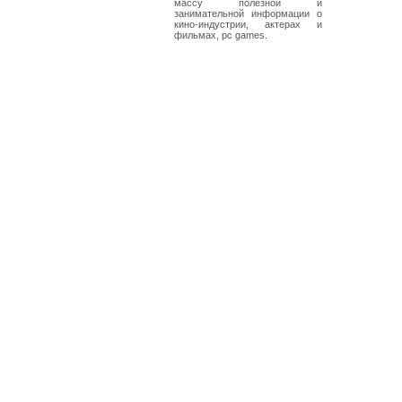
массу полезной и
занимательной информации о
кино-индустрии, актерах и
фильмах, pc games.