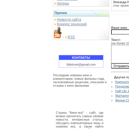
Эпизода Ha
Актеры
этих проек
Прочее
Новости сайта
Конкурс рецензий
Ваше имя:
RSS
-
Текст:
(не более 1
КОНТАКТЫ
8disknet@gmail.com
Последние новинки кино и
Другие п
комментарии, новые фильмы года,
Компьюте
эксклюзивные рецензии, описания и
отзывы к кино-фильмам.
Продолже
Half-Life
Warhamme
Фильм Ci
Страна "Кино-игр" - сайт, где
можно прочитать самые свежие
новости, интересные статьи,
обсудить компьютерные игры и
новинки игр, а также найти