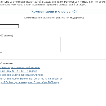
lf-Life 2
, 9 октября станет датой выхода игр
Team Fortress 2
и
Portal
. Так что всем
тов советуем начать копить деньги и терпеливо дожидаться 9 октября.
Комментарии и отзывы (0)
комментарии и отзывы отправляются модератору
000 знаков)
убликации:
рные игры становятся болезнью
ние игры S.T.A.L.K.E.R. грядет
 2: Episode 2: дата выхода объявлена
r Online: Age of Reckoning: бета-тесты начинаются
ty of Ember: дата выхода – 10 сентября 2008 года