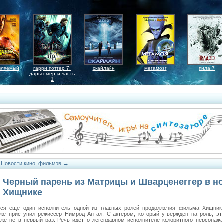
вляемый
гарри поттер 7:
скайлайн
мегамозг
пила 7
дары смерти часть
1
→
→
Новости кино, фильмов
Черный парень из Матрицы и Шварценеггер в н
Хищнике
ся еще один исполнитель одной из главных ролей продолжения фильма Хищник
уже приступил режиссер Нимрод Антал. С актером, который утвержден на роль, эт
уже не в первый раз. Речь идет о легендарном исполнителе колоритного персонаж