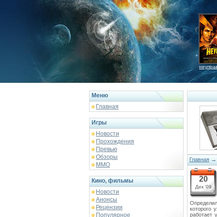
неупра
Меню
Главная
Игры
Новости
Прохождения
Превью
Обзоры
Главная
ММО
20
Кино, фильмы
Дек '09
Новости
Анонсы
Определил
Рецензии
которого 
Популярное
работает 