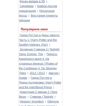
Конан-варвар в 3D
|
Смурфики
Ковбои против
|
пришельцев
Несносные
|
боссы
Восстание планеты
|
обезьян
Популярное кино
Гарри Поттер и Дары смерти:
Часть 1 / Harry Potter and the
Deathly Hallows: Part I
|
Затмение Сумерки 3 / Twilight
Saga: Eclipse, The
Пираты
|
Карибского моря 4: На
странных берегах / Pirates of
the Caribbean 4: On Stranger
Tides
2012 / 2012
Аватар /
|
|
Avatar
Гарри Поттер и
|
Принц-полукровка / Harry Potter
and the Half-Blood Prince
|
Новолуние Сумерки 2 / New
Moon
Сумерки / Twilight
|
|
Начало / Inception
Обитель
|