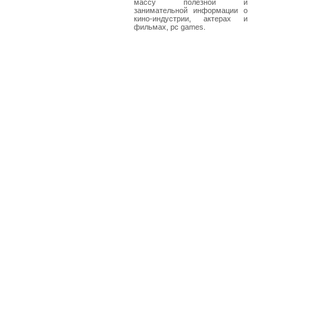
массу полезной и
занимательной информации о
кино-индустрии, актерах и
фильмах, pc games.