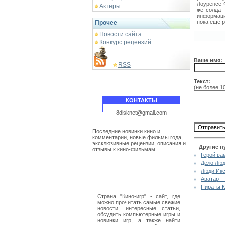
Лоуренсе 
Актеры
же солдат
информаци
пока еще р
Прочее
Новости сайта
Конкурс рецензий
Ваше имя:
RSS
-
Текст:
(не более 1
КОНТАКТЫ
8disknet@gmail.com
Последние новинки кино и
комментарии, новые фильмы года,
эксклюзивные рецензии, описания и
Другие п
отзывы к кино-фильмам.
Герой ва
Дело Люд
Люди Икс
Аватар –
Пираты К
Страна "Кино-игр" - сайт, где
можно прочитать самые свежие
новости, интересные статьи,
обсудить компьютерные игры и
новинки игр, а также найти