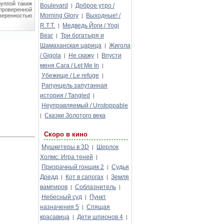
руппой такиж
Boulevard
Доброе утро /
|
проверенной
Morning Glory
Выходные! /
уверенностью
|
R.T.T.
Медведь Йоги / Yogi
|
Bear
Три богатыря и
|
Шамаханская царица
Жигола
|
/ Gigola
Не скажу
Впусти
|
|
меня Сага / Let Me In
|
Убежище / Le refuge
|
Рапунцель запутанная
история / Tangled
|
Неуправляемый / Unstoppable
Сказки Золотого века
|
Скоро в кино
Мушкетеры в 3D
Шерлок
|
Холмс: Игра теней
|
Призрачный гонщик 2
Судья
|
Дредд
Кот в сапогах
Земля
|
|
вампиров
Соблазнитель
|
|
Небесный суд
Пункт
|
назначения 5
Спящая
|
красавица
Дети шпионов 4
|
|