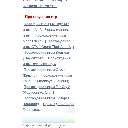
зла 4: Жизнь после смерти /
Resident Evil: Afterlife
Прохождение игр
Dead Space 2 прохождение
игры
Mafia 2 прохождение
|
игры
Прохождение игры
|
Mass Effect 2
Прохождение
|
игры GTA 4 Grand Theft Auto IV
|
Прохождение игры Ведьмак
(The Witcher)
Прохождение
|
игры Devil May Cry 4
|
Прохождение игры Crysis
(Кризис)
Прохождение игры
|
Fallout 3 (Фоллаут) (Fallout3)
|
Прохождение игры Far Cry 2
(Фар край FarCry)
|
Прохождение игры Collapse
(Коллапс)
Прохождение игры
|
Dead space
"Страна Кино - Игр": это кино -