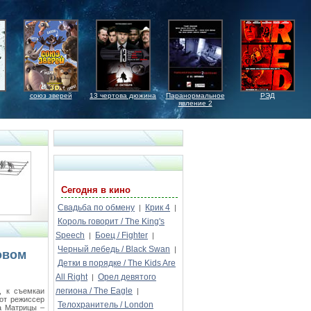
союз зверей
13 чертова дюжина
Паранормальное
РЭД
явление 2
Сегодня в кино
Свадьба по обмену
Крик 4
|
|
Король говорит / The King's
Speech
Боец / Fighter
|
|
Черный лебедь / Black Swan
|
овом
Детки в порядке / The Kids Are
All Right
Орел девятого
|
легиона / The Eagle
, к съемкаи
|
от режиссер
Телохранитель / London
а Матрицы –