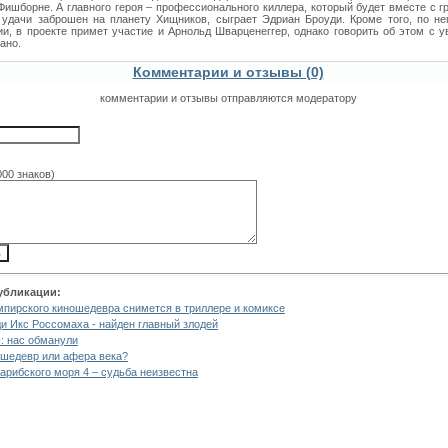
Фишборне. А главного героя – профессионального киллера, который будет вместе с г
 удачи заброшен на планету Хищников, сыграет Эдриан Броуди. Кроме того, по не
и, в проекте примет участие и Арнольд Шварценеггер, однако говорить об этом с 
ано.
Комментарии и отзывы (0)
комментарии и отзывы отправляются модератору
000 знаков)
убликации:
мпирского киношедевра снимется в триллере и комиксе
и Икс Россомаха - найден главный злодей
: нас обманули
 шедевр или афера века?
арибского моря 4 – судьба неизвестна