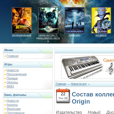
неуправляемый
гарри поттер 7:
скайлайн
мегамозг
дары смерти часть
1
Меню
Главная
Игры
Новости
Прохождения
Превью
Обзоры
→
→
Главная
Новости игр
ММО
Состав коллек
22
Кино, фильмы
Янв '09
Origin
Новости
Анонсы
Рецензии
Издательство
Новый Дис
Популярное