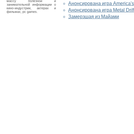
массу полезной и
Анонсирована игра America's
занимательной информации о
кино-индустрии, актерах и
Анонсирована игра Metal Drif
фильмах, pc games.
Замерзшая из Майами