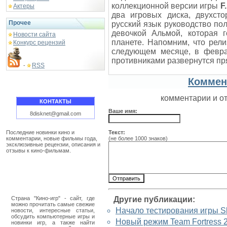
коллекционной версии игры
F
Актеры
два игровых диска, двухсто
Прочее
русский язык руководство пол
девочкой Альмой, которая 
Новости сайта
планете. Напомним, что рел
Конкурс рецензий
следующем месяце, в февра
противниками развернутся пр
RSS
-
Коммен
комментарии и о
КОНТАКТЫ
Ваше имя:
8disknet@gmail.com
Последние новинки кино и
Текст:
комментарии, новые фильмы года,
(не более 1000 знаков)
эксклюзивные рецензии, описания и
отзывы к кино-фильмам.
Страна "Кино-игр" - сайт, где
Другие публикации:
можно прочитать самые свежие
Начало тестирования игры S
новости, интересные статьи,
обсудить компьютерные игры и
Новый режим Team Fortress 
новинки игр, а также найти