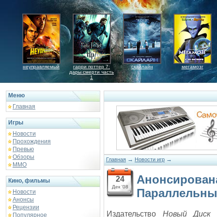
неуправляемый
гарри поттер 7:
скайлайн
мегамозг
дары смерти часть
1
Меню
Главная
Игры
Новости
Прохождения
Превью
Обзоры
→
→
Главная
Новости игр
ММО
Анонсирован
24
Кино, фильмы
Дек '08
Параллельны
Новости
Анонсы
Рецензии
Издательство
Новый Диск
с
Популярное