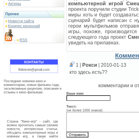
компьютерной игрой
Смеш
Актеры
проекта поручили студии Tri
Прочее
миры хоть и будет создавать
сценарий будет написан с ну
Новости сайта
герои мультфильмов отправя
Конкурс рецензий
игры, похоже, производится
следующего года проект
Сме
RSS
-
увидеть на прилавках.
Коммен
КОНТАКТЫ
1 |
Рокси
| 2010-01-13
8disknet@gmail.com
кто здесь есть??
Последние новинки кино и
комментарии, новые фильмы года,
комментарии и о
эксклюзивные рецензии, описания и
отзывы к кино-фильмам.
Ваше имя:
Текст:
(не более 1000 знаков)
Страна "Кино-игр" - сайт, где
можно прочитать самые свежие
новости, интересные статьи,
обсудить компьютерные игры и
новинки игр, а также найти