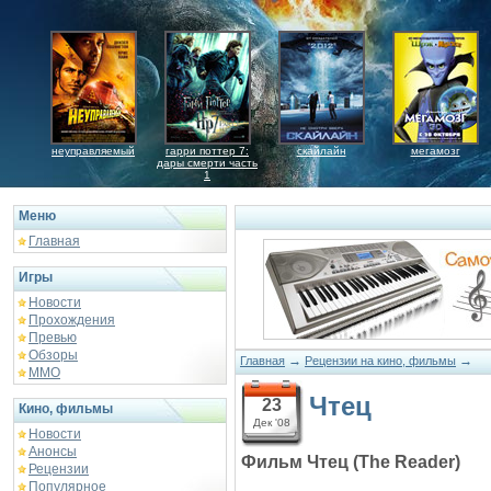
неуправляемый
гарри поттер 7:
скайлайн
мегамозг
дары смерти часть
1
Меню
Главная
Игры
Новости
Прохождения
Превью
Обзоры
→
→
Главная
Рецензии на кино, фильмы
ММО
Чтец
23
Кино, фильмы
Дек '08
Новости
Анонсы
Фильм Чтец (The Reader)
Рецензии
Популярное