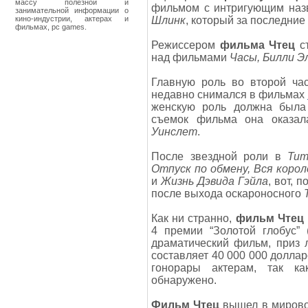
массу полезной и
фильмом с интригующим на
занимательной информации о
кино-индустрии, актерах и
Шлинк
, который за последние
фильмах, pc games.
Режиссером
фильма Чтец
с
над фильмами
Часы, Билли Э
Главную роль во второй ча
недавно снимался в фильмах
женскую роль должна была
съемок фильма она оказал
Уинслет
.
После звездной роли в
Тит
Отпуск по обмену, Вся корол
и
Жизнь Дэвида Гэйла
, вот, 
после выхода оскароносного
Как ни странно,
фильм Чтец
4 премии “Золотой глобус” 
драматический фильм, приз 
составляет 40 000 000 доллар
гонорары актерам, так к
обнаружено.
Фильм Чтец
вышел в мировой