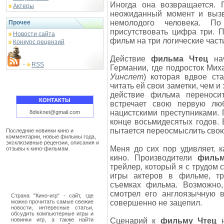
Иногда она возвращается.
Актеры
неожиданный момент и вызв
немолодого человека. П
Прочее
присутствовать цифра три. 
Новости сайта
фильм на три логические част
Конкурс рецензий
Действие
фильма Чтец
нач
RSS
-
Германии, где подросток Миха
Уинслет
) которая вдвое ст
читать ей свои заметки, чем 
действие фильма переноси
КОНТАКТЫ
встречает свою первую лю
нацистскими преступниками.
8disknet@gmail.com
конце восьмидесятых годов.
пытается переосмыслить сво
Последние новинки кино и
комментарии, новые фильмы года,
эксклюзивные рецензии, описания и
Меня до сих пор удивляет, 
отзывы к кино-фильмам.
кино. Производители
фильм
трейлер, который я с трудом 
игры актеров в фильме, т
съемках фильма. Возможно,
смотрел его англоязычную 
Страна "Кино-игр" - сайт, где
можно прочитать самые свежие
совершенно не зацепил.
новости, интересные статьи,
обсудить компьютерные игры и
новинки игр, а также найти
Сценарий к
фильму Чтец
н