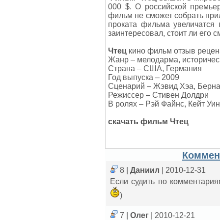
000 $. О российской премье
фильм не сможет собрать прил
проката фильма увеличатся 
заинтересовал, стоит ли его с
Чтец
кино фильм отзыв реценз
Жанр – мелодарма, историчес
Страна – США, Германия
Год выпуска – 2009
Сценарий – Жэвид Хэа, Берна
Режиссер – Стивен Долдри
В ролях – Рэй Файнс, Кейт Уи
скачать фильм Чтец
Коммен
8 |
Даниил
| 2010-12-31
Если судить по комментария
)
7 |
Олег
| 2010-12-21