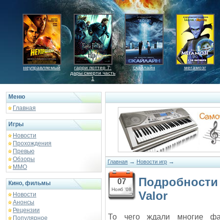
неуправляемый
гарри поттер 7:
скайлайн
мегамозг
дары смерти часть
1
Меню
Главная
Игры
Новости
Прохождения
Превью
Обзоры
→
→
Главная
Новости игр
ММО
Подробности 
07
Кино, фильмы
Нояб '08
Valor
Новости
Анонсы
Рецензии
То чего ждали многие фа
Популярное