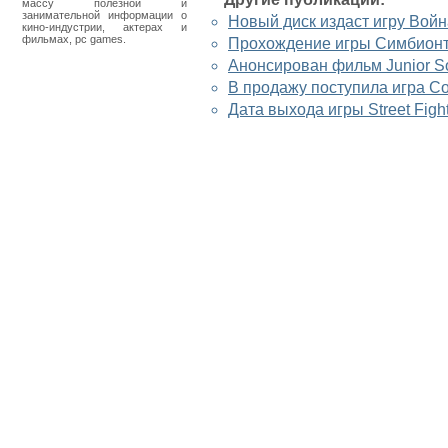
массу полезной и
занимательной информации о
Новый диск издаст игру Войн
кино-индустрии, актерах и
фильмах, pc games.
Прохождение игры Симбионт
Анонсирован фильм Junior So
В продажу поступила игра Co
Дата выхода игры Street Fight