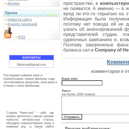
пространстве, в
компьютерн
Актеры
не появится. А именно — в и
Прочее
вряд ли кто-то серьёзно на э
Информация была получена 
Новости сайта
поэтому нет повода ей не д
Конкурс рецензий
узнать об анонсированной фун
представителей студии, э
RSS
-
одиночных кампаниях и, воз
Поэтому закоренелые фана
баланса сил в
Company of Her
КОНТАКТЫ
Коммен
8disknet@gmail.com
комментарии и о
Последние новинки кино и
комментарии, новые фильмы года,
Ваше имя:
эксклюзивные рецензии, описания и
отзывы к кино-фильмам.
Текст:
(не более 1000 знаков)
Страна "Кино-игр" - сайт, где
можно прочитать самые свежие
новости, интересные статьи,
обсудить компьютерные игры и
новинки игр, а также найти
Другие публикации: