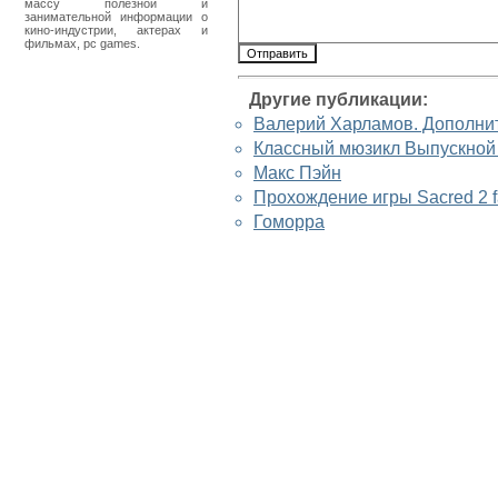
массу полезной и
занимательной информации о
кино-индустрии, актерах и
фильмах, pc games.
Другие публикации:
Валерий Харламов. Дополни
Классный мюзикл Выпускной
Макс Пэйн
Прохождение игры Sacred 2 f
Гоморра