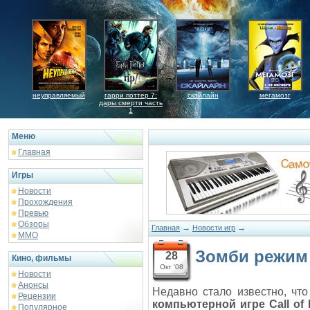
неуправляемый
гарри поттер 7:
скайлайн
мегамозг
дары смерти часть
1
Меню
Главная
Игры
Новости
Прохождения
Превью
Обзоры
→
→
Главная
Новости игр
ММО
Зомби режим в
28
Кино, фильмы
Окт '08
Новости
Анонсы
Недавно стало известно, чт
Рецензии
компьютерной игре
Call of
Популярное