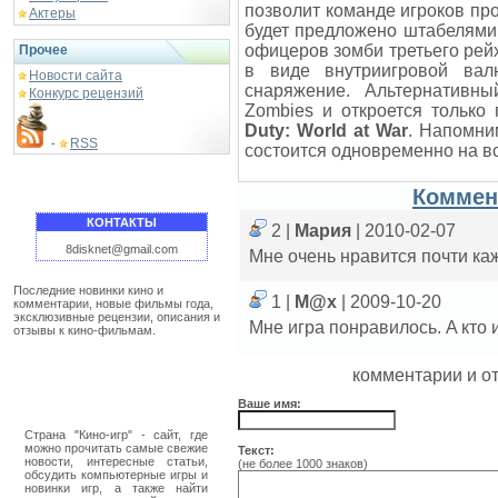
позволит команде игроков про
Актеры
будет предложено штабелями
офицеров зомби третьего рей
Прочее
в виде внутриигровой вал
Новости сайта
снаряжение. Альтернативн
Конкурс рецензий
Zombies и откроется только
Duty: World at War
. Напомни
RSS
-
состоится одновременно на в
Коммен
КОНТАКТЫ
2 |
Мария
| 2010-02-07
8disknet@gmail.com
Мне очень нравится почти ка
Последние новинки кино и
1 |
М@x
| 2009-10-20
комментарии, новые фильмы года,
эксклюзивные рецензии, описания и
Мне игра понравилось. A кто
отзывы к кино-фильмам.
комментарии и о
Ваше имя:
Страна "Кино-игр" - сайт, где
можно прочитать самые свежие
Текст:
новости, интересные статьи,
(не более 1000 знаков)
обсудить компьютерные игры и
новинки игр, а также найти