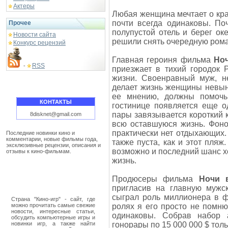
Актеры
Любая женщина мечтает о кра
почти всегда одинаковы. По
Прочее
полупустой отель и берег ок
Новости сайта
решили снять очередную ром
Конкурс рецензий
Главная героиня фильма
Но
RSS
-
приезжает в тихий городок 
жизни. Своенравный муж, н
делает жизнь женщины невыно
ее мнению, должны помочь
КОНТАКТЫ
гостинице появляется еще о
пары завязывается короткий 
8disknet@gmail.com
всю оставшуюся жизнь. Фоно
практически нет отдыхающих.
Последние новинки кино и
комментарии, новые фильмы года,
также пуста, как и этот пля
эксклюзивные рецензии, описания и
возможно и последний шанс хо
отзывы к кино-фильмам.
жизнь.
Продюсеры фильма
Ночи 
пригласив на главную муж
сыграл роль миллионера в
Страна "Кино-игр" - сайт, где
можно прочитать самые свежие
ролях я его просто не помню
новости, интересные статьи,
одинаковы. Собрав набор 
обсудить компьютерные игры и
новинки игр, а также найти
гонорары по 15 000 000 $ тол