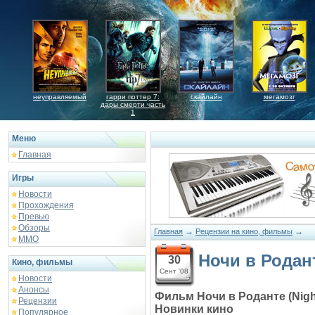
неуправляемый
гарри поттер 7:
скайлайн
мегамозг
дары смерти часть
1
Меню
Главная
Игры
Новости
Прохождения
Превью
Обзоры
→
→
Главная
Рецензии на кино, фильмы
ММО
Ночи в Родан
30
Кино, фильмы
Сент '08
Новости
Анонсы
Фильм Ночи в Роданте (Nigh
Рецензии
Новинки кино
Популярное