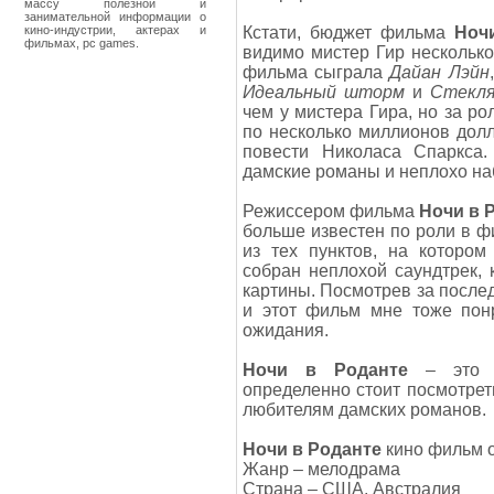
массу полезной и
занимательной информации о
кино-индустрии, актерах и
Кстати, бюджет фильма
Ноч
фильмах, pc games.
видимо мистер Гир нескольк
фильма сыграла
Дайан Лэйн
Идеальный шторм
и
Стекл
чем у мистера Гира, но за р
по несколько миллионов дол
повести Николаса Спаркса.
дамские романы и неплохо на
Режиссером фильма
Ночи в 
больше известен по роли в ф
из тех пунктов, на которо
собран неплохой саундтрек,
картины. Посмотрев за послед
и этот фильм мне тоже пон
ожидания.
Ночи в Роданте
– это д
определенно стоит посмотре
любителям дамских романов.
Ночи в Роданте
кино фильм о
Жанр – мелодрама
Страна – США, Австралия