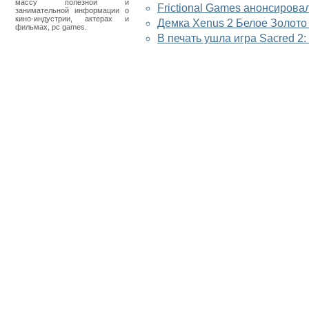
массу полезной и
Frictional Games анонсирова
занимательной информации о
кино-индустрии, актерах и
Демка Xenus 2 Белое Золото
фильмах, pc games.
В печать ушла игра Sacred 2: 