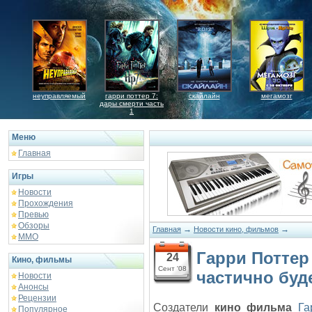
неуправляемый
гарри поттер 7:
скайлайн
мегамозг
дары смерти часть
1
Меню
Главная
Игры
Новости
Прохождения
Превью
Обзоры
→
→
Главная
Новости кино, фильмов
ММО
Гарри Поттер
24
Кино, фильмы
Сент '08
частично буд
Новости
Анонсы
Рецензии
Создатели
кино
фильма
Га
Популярное