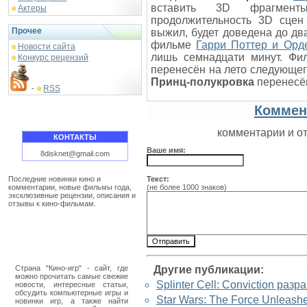
вставить 3D фрагмен
Актеры
продолжительность 3D сцен
Прочее
выжил, будет доведена до дв
фильме
Гарри Поттер и Орд
Новости сайта
лишь семнадцати минут. Ф
Конкурс рецензий
перенесён на лето следующе
Принц-полукровка
перенесён
RSS
-
Коммен
комментарии и о
КОНТАКТЫ
Ваше имя:
8disknet@gmail.com
Последние новинки кино и
Текст:
комментарии, новые фильмы года,
(не более 1000 знаков)
эксклюзивные рецензии, описания и
отзывы к кино-фильмам.
Страна "Кино-игр" - сайт, где
Другие публикации:
можно прочитать самые свежие
Splinter Cell: Conviction раз
новости, интересные статьи,
обсудить компьютерные игры и
Star Wars: The Force Unleash
новинки игр, а также найти