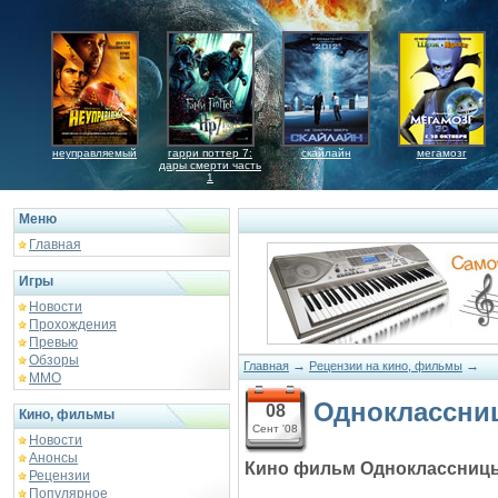
неуправляемый
гарри поттер 7:
скайлайн
мегамозг
дары смерти часть
1
Меню
Главная
Игры
Новости
Прохождения
Превью
Обзоры
→
→
Главная
Рецензии на кино, фильмы
ММО
Одноклассни
08
Кино, фильмы
Сент '08
Новости
Анонсы
Кино фильм Одноклассниц
Рецензии
Популярное