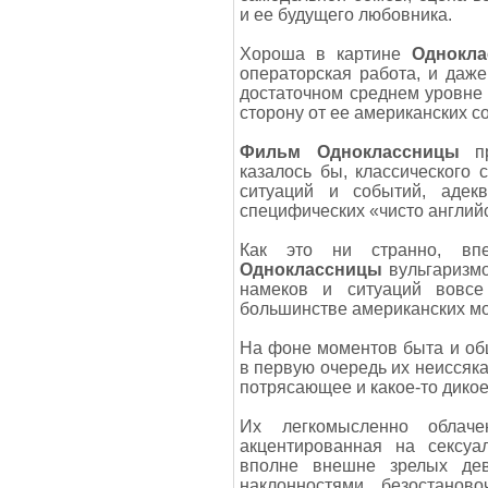
и ее будущего любовника.
Хороша в картине
Однокл
операторская работа, и даже
достаточном среднем уровне
сторону от ее американских с
Фильм Одноклассницы
пр
казалось бы, классического
ситуаций и событий, адек
специфических «чисто английс
Как это ни странно, впе
Одноклассницы
вульгаризмо
намеков и ситуаций вовсе
большинстве американских м
На фоне моментов быта и об
в первую очередь их неиссяка
потрясающее и какое-то дико
Их легкомысленно облач
акцентированная на сексуа
вполне внешне зрелых дев
наклонностями, безостанов