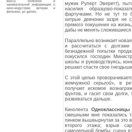
массу полезной и
мужик Руперт Эверетт), пыт
занимательной информации о
кино-индустрии, актерах и
насилия образцово-показ
фильмах, pc games.
фартучками. Но не тут то б
хитрые девчонки зазря не 
прямого покушения на жизнь,
дабы не менять сложившиеся 
Параллельно возникает новая
и рассчитаться с долгами
безнадежной попытки прода
покусился господин Минист
школы и руководствуясь, кон
решают спасти свое гнездышк
С этой целью проворачиваетс
жемчужной серьгой
», в ре
получает искомое вознагра
фунтов, и гасит свои долги
развиваться дальше.
Кинолента
Одноклассницы
смешными мне показались та
пинком вышвырнутая за это в
второго этажа; взрыв сар
самодельной бомбы; сцена в