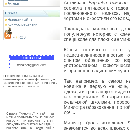
Англичане
Барнеби Томпсон
Актеры
сериала пятидесятых годов
послевоенного комикса, 
Прочее
чертами и окрестили его как
О
Новости сайта
Конкурс рецензий
Тринадцать миллионов дол
популярную историю с ком
RSS
-
спецшколе для плохих английс
Юный контингент этого у
недисциплинированностью,
КОНТАКТЫ
опытом обращения со взр
употреблением наркотическ
8disknet@gmail.com
извращенно-садистским чувст
Последние новинки кино и
комментарии, новые фильмы года,
Так, например, в самом 
эксклюзивные рецензии, описания и
новичка в первую же ночь,
отзывы к кино-фильмам.
одежды и транслируют видеоз
все общежитие. А скорая ве
культурной школами, переро
Министра образования, по той
дочь.
Страна "Кино-игр" - сайт, где
можно прочитать самые свежие
новости, интересные статьи,
Министр (роль исполняет
обсудить компьютерные игры и
новинки игр, а также найти
знакомится во всех планах с 