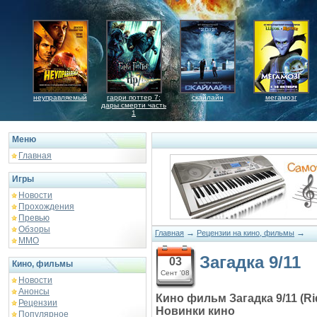
неуправляемый
гарри поттер 7:
скайлайн
мегамозг
дары смерти часть
1
Меню
Главная
Игры
Новости
Прохождения
Превью
Обзоры
→
→
Главная
Рецензии на кино, фильмы
ММО
Загадка 9/11
03
Кино, фильмы
Сент '08
Новости
Анонсы
Кино фильм Загадка 9/11 (Rid
Рецензии
Новинки кино
Популярное