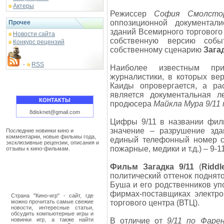
Актеры
Режиссер
София Смолсто
оппозиционной документал
Прочее
зданий Всемирного торгового
Новости сайта
собственную версию соб
Конкурс рецензий
собственному сценарию
Загад
RSS
-
Наиболее известным при
журналистики, в которых ве
Каиды опровергается, а р
является документальная л
КОНТАКТЫ
продюсера
Майкла Мура
9/11
8disknet@gmail.com
Цифры 9/11 в названии фил
значение – разрушение здан
Последние новинки кино и
комментарии, новые фильмы года,
единый телефонный номер с
эксклюзивные рецензии, описания и
пожарные, медики и т.д.) – 9-11
отзывы к кино-фильмам.
Фильм
Загадка 9/11
(
Riddl
политический оттенок поднят
Буша и его родственников уп
фирмах-поставщиках электро
Страна "Кино-игр" - сайт, где
можно прочитать самые свежие
торгового центра (ВТЦ).
новости, интересные статьи,
обсудить компьютерные игры и
новинки игр, а также найти
В отличие от
9/11 по Фаре