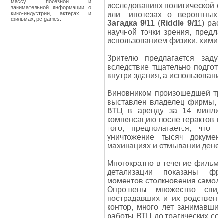
массу полезной и
исследованиях политической 
занимательной информации о
кино-индустрии, актерах и
или гипотезах о вероятны
фильмах, pc games.
Загадка 9/11
(
Riddle 9/11
) р
научной точки зрения, пред
использованием физики, химии
Зрителю предлагается зад
вследствие тщательно подго
внутри здания, а использован
Виновником произошедшей т
выставлен владелец фирмы, 
ВТЦ в аренду за 14 милли
компенсацию после терактов 
того, предполагается, чт
уничтожение тысяч докуме
махинациях и отмывании дене
Многократно в течение фильм
детализации показаны фр
моментов столкновения самол
Опрошены множество свид
пострадавших и их родствен
контор, много лет занимавш
работы ВТЦ до трагических с