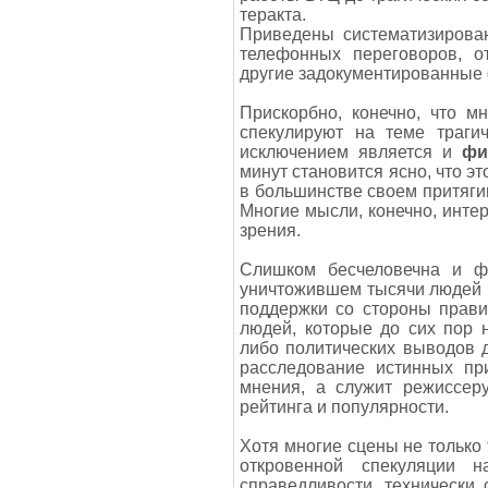
теракта.
Приведены систематизирова
телефонных переговоров, о
другие задокументированные
Прискорбно, конечно, что м
спекулируют на теме траги
исключением является и
фи
минут становится ясно, что э
в большинстве своем притяги
Многие мысли, конечно, интер
зрения.
Слишком бесчеловечна и ф
уничтожившем тысячи людей 
поддержки со стороны прави
людей, которые до сих пор н
либо политических выводов 
расследование истинных пр
мнения, а служит режиссер
рейтинга и популярности.
Хотя многие сцены не только
откровенной спекуляции н
справедливости, технически