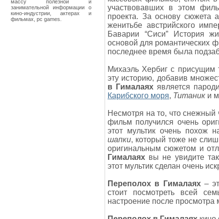
массу полезной и
участвовавших в этом филь
занимательной информации о
кино-индустрии, актерах и
проекта. За основу сюжета 
фильмах, pc games.
женитьбе австрийского имп
Баварии “Сиси” История жи
основой для романтических ф
последнее время была подза
Михаэль Хербиг с присущим 
эту историю, добавив множе
в Гималаях
является парод
Карибского моря
,
Титаник
и м
Несмотря на то, что снежный 
фильм получился очень ориг
этот мультик очень похож 
шапки
, который тоже не сли
оригинальным сюжетом и отл
Гималаях
вы не увидите та
этот мультик сделан очень ис
Переполох в Гималаях
– эт
стоит посмотреть всей се
настроение после просмотра 
Переполох в Гималаях
кино 