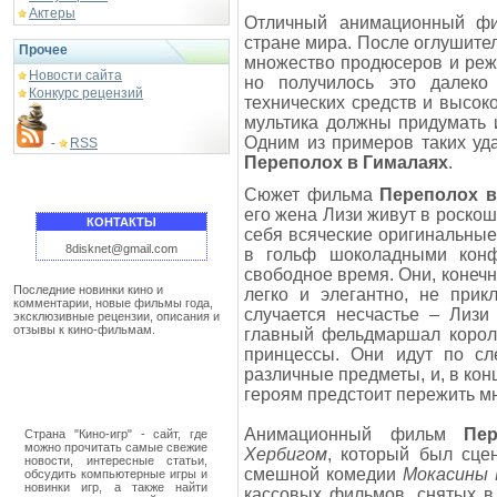
Актеры
Отличный анимационный фи
стране мира. После оглушите
Прочее
множество продюсеров и реж
Новости сайта
но получилось это далеко
Конкурс рецензий
технических средств и высок
мультика должны придумать и
Одним из примеров таких уд
RSS
-
Переполох в Гималаях
.
Сюжет фильма
Переполох в
его жена Лизи живут в роско
КОНТАКТЫ
себя всяческие оригинальные 
8disknet@gmail.com
в гольф шоколадными конф
свободное время. Они, конечн
Последние новинки кино и
легко и элегантно, не при
комментарии, новые фильмы года,
случается несчастье – Лизи
эксклюзивные рецензии, описания и
отзывы к кино-фильмам.
главный фельдмаршал корол
принцессы. Они идут по сле
различные предметы, и, в кон
героям предстоит пережить
Анимационный фильм
Пе
Страна "Кино-игр" - сайт, где
можно прочитать самые свежие
Хербигом
, который был сце
новости, интересные статьи,
смешной комедии
Мокасины
обсудить компьютерные игры и
новинки игр, а также найти
кассовых фильмов, снятых в 