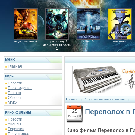
неуправляемый
гарри поттер 7:
скайлайн
мегамозг
дары смерти часть
1
Меню
Главная
Игры
Новости
Прохождения
Превью
Обзоры
→
→
Главная
Рецензии на кино, фильмы
ММО
Переполох в 
25
Кино, фильмы
Июль '08
Новости
Анонсы
Рецензии
Кино фильм Переполох в Гима
Популярное