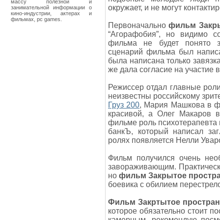
массу полезной и
окружает, и не могут контакти
занимательной информации о
кино-индустрии, актерах и
фильмах, pc games.
Первоначально
фильм Закр
“Агорафобия”, но видимо с
фильма не будет понято 
сценарий фильма был напис
была написана только завязка
же дала согласие на участие 
Режиссер отдал главные рол
неизвестны российскому зрит
Груз 200
, Мария Машкова в ф
красивой, а Олег Макаров в
фильме роль психотерапевта и
банкЪ, который написал заг
ролях появляется Нелли Увар
Фильм получился очень нео
завораживающим. Практическ
но
фильм Закрытое простр
боевика с обилием перестрелок
Фильм Закртытое простран
которое обязательно стоит по
камерным, рекомендую посмо