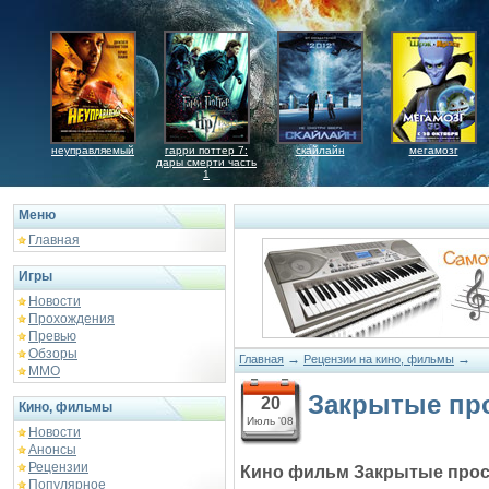
неуправляемый
гарри поттер 7:
скайлайн
мегамозг
дары смерти часть
1
Меню
Главная
Игры
Новости
Прохождения
Превью
Обзоры
→
→
Главная
Рецензии на кино, фильмы
ММО
Закрытые пр
20
Кино, фильмы
Июль '08
Новости
Анонсы
Рецензии
Кино фильм Закрытые прос
Популярное