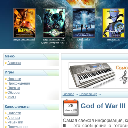
неуправляемый
гарри поттер 7:
скайлайн
мегамозг
дары смерти часть
1
Меню
Главная
Игры
Новости
Прохождения
Превью
Обзоры
→
→
Главная
Новости игр
ММО
God of War II
28
Кино, фильмы
Июнь '08
Новости
Анонсы
Самая свежая информация, к
Рецензии
III
– это сообщение о готовно
Популярное