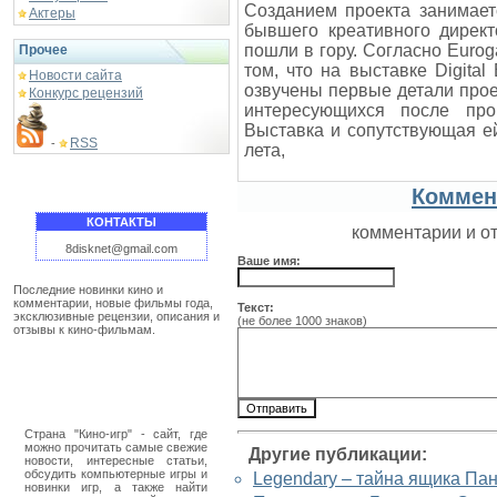
Созданием проекта занимает
Актеры
бывшего креативного директ
пошли в гору. Согласно Euro
Прочее
том, что на выставке Digital
Новости сайта
озвучены первые детали прое
Конкурс рецензий
интересующихся после про
Выставка и сопутствующая ей
RSS
-
лета,
Коммен
КОНТАКТЫ
комментарии и о
8disknet@gmail.com
Ваше имя:
Последние новинки кино и
комментарии, новые фильмы года,
Текст:
эксклюзивные рецензии, описания и
(не более 1000 знаков)
отзывы к кино-фильмам.
Страна "Кино-игр" - сайт, где
можно прочитать самые свежие
Другие публикации:
новости, интересные статьи,
обсудить компьютерные игры и
Legendary – тайна ящика Па
новинки игр, а также найти