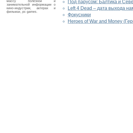
массу полезной и
Под парусом: Балтика и Севе
занимательной информации о
Left 4 Dead – дата выхода н
кино-индустрии, актерах и
фильмах, pc games.
Фокусники
Heroes of War and Money (Г