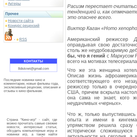
Актеры
Расизм перестает считатьс
тенденцией и, как отмечает
Прочее
это опаснее всего.
Новости сайта
Конкурс рецензий
Виктор Каган «Homo xenopho
Американский режиссер
RSS
-
оправдывая свою достаточн
столь же неудобоваримую де
бы, что я гений
с
Маркусом 
всего на мотивах телесериала
КОНТАКТЫ
8disknet@gmail.com
Что же эта женщина хотела
Описав жизнь афроамерикан
Последние новинки кино и
соответствующего его нез
комментарии, новые фильмы года,
режиссер только в очередно
эксклюзивные рецензии, описания и
отзывы к кино-фильмам.
США, причем вскрыла настоль
она сама не знает, кого 
неудачливых «черных».
Что ж, только выпустившись
опыта и имени в кингема
Страна "Кино-игр" - сайт, где
можно прочитать самые свежие
упрямством решила сразу 
новости, интересные статьи,
исторически сложившуюся 
обсудить компьютерные игры и
новинки игр, а также найти
актуальности на сегодня, а 