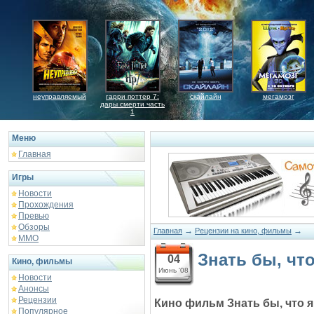
неуправляемый
гарри поттер 7:
скайлайн
мегамозг
дары смерти часть
1
Меню
Главная
Игры
Новости
Прохождения
Превью
Обзоры
→
→
Главная
Рецензии на кино, фильмы
ММО
Знать бы, что
04
Кино, фильмы
Июнь '08
Новости
Анонсы
Рецензии
Кино фильм Знать бы, что я
Популярное