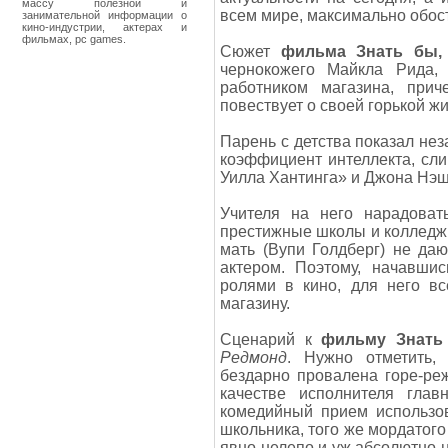
массу полезной и
всем мире, максимально обостр
занимательной информации о
кино-индустрии, актерах и
фильмах, pc games.
Сюжет
фильма Знать бы, 
чернокожего Майкла Рида,
работником магазина, при
повествует о своей горькой жи
Парень с детства показал не
коэффициент интеллекта, сл
Уилла Хантинга» и Джона Нэш
Учителя на него нарадоват
престижные школы и колледж. 
мать (Вупи Голдберг) не да
актером. Поэтому, начавши
ролями в кино, для него вс
магазину.
Сценарий к
фильму Знать 
Редмонд
. Нужно отметить,
бездарно провалена горе-ре
качестве исполнителя глав
комедийный прием использов
школьника, того же мордатого
явно нелепо и уж абсолютно 