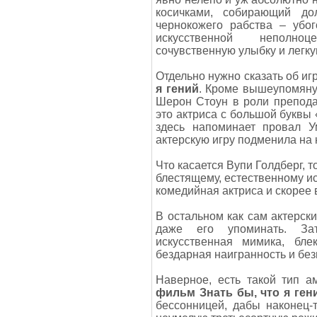
косичками, собирающий до
чернокожего рабства – убог
искусственной неполно
сочувственную улыбку и легку
Отдельно нужно сказать об иг
я гений
. Кроме вышеупомянут
Шерон Стоун в роли преподав
это актриса с большой буквы 
здесь напоминает провал 
актерскую игру подменила на
Что касается Вупи Голдберг, 
блестящему, естественному ис
комедийная актриса и скорее в
В остальном как сам актерский
даже его упоминать. За
искусственная мимика, бл
бездарная наигранность и бе
Наверное, есть такой тип а
фильм Знать бы, что я ген
бессонницей, дабы наконец-