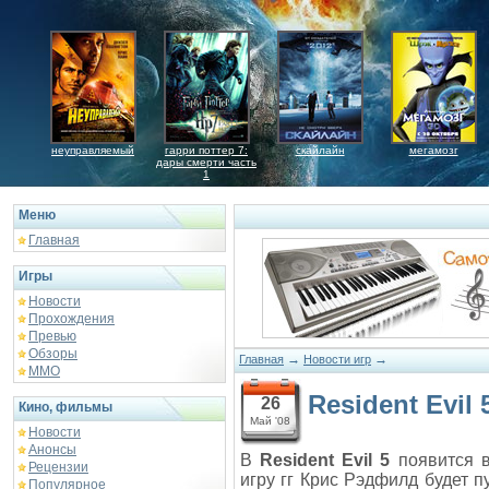
неуправляемый
гарри поттер 7:
скайлайн
мегамозг
дары смерти часть
1
Меню
Главная
Игры
Новости
Прохождения
Превью
Обзоры
→
→
Главная
Новости игр
ММО
Resident Evil
26
Кино, фильмы
Май '08
Новости
Анонсы
В
Resident Evil 5
появится в
Рецензии
игру гг Крис Рэдфилд будет 
Популярное