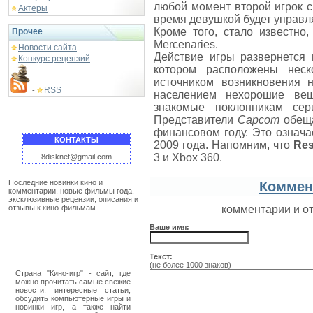
любой момент второй игрок с
Актеры
время девушкой будет управл
Кроме того, стало известно
Прочее
Mercenaries.
Новости сайта
Действие игры развернется 
Конкурс рецензий
котором расположены неск
источником возникновения 
RSS
-
населением нехорошие ве
знакомые поклонникам се
Представители
Capcom
обеща
финансовом году. Это означае
КОНТАКТЫ
2009 года. Напомним, что
Res
3 и Xbox 360.
8disknet@gmail.com
Последние новинки кино и
Коммен
комментарии, новые фильмы года,
эксклюзивные рецензии, описания и
отзывы к кино-фильмам.
комментарии и о
Ваше имя:
Текст:
(не более 1000 знаков)
Страна "Кино-игр" - сайт, где
можно прочитать самые свежие
новости, интересные статьи,
обсудить компьютерные игры и
новинки игр, а также найти