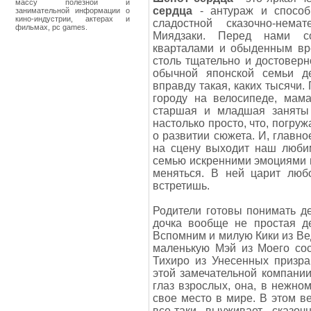
массу полезной и
сердца
- антураж и способ
занимательной информации о
кино-индустрии, актерах и
сладостной сказочно-нема
фильмах, pc games.
Миядзаки. Перед нами со
кварталами и обыденным вр
столь тщательно и достоверн
обычной японской семьи д
вправду такая, каких тысячи.
городу на велосипеде, мама
старшая и младшая заняты 
настолько просто, что, погру
о развитии сюжета. И, главное
на сцену выходит наш люби
семью искренними эмоциями и
меняться. В ней царит любо
встретишь.
Родители готовы понимать д
дочка вообще не простая де
Вспомним и милую Кики из Ве
маленькую Мэй из Моего сос
Тихиро из Унесенных призра
этой замечательной компании
глаз взрослых, она, в нежном
свое место в мире. В этом ве
все-таки выуживает сказо