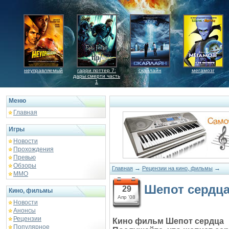
неуправляемый
гарри поттер 7:
скайлайн
мегамозг
дары смерти часть
1
Меню
Главная
Игры
Новости
Прохождения
Превью
Обзоры
→
→
Главная
Рецензии на кино, фильмы
ММО
Шепот сердц
29
Кино, фильмы
Апр '08
Новости
Анонсы
Рецензии
Кино фильм Шепот сердца
Популярное