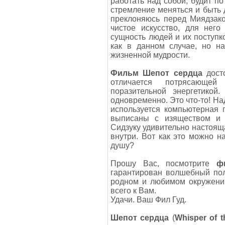
работать над собой, будит п
стремление меняться и быть д
преклоняюсь перед Миядзако
чистое искусство, для него
сущность людей и их поступк
как в данном случае, но н
жизненной мудрости.
Фильм Шепот сердца
досто
отличается потрясающей
поразительной энергетикой
одновременно. Это что-то! Над
используется компьютерная г
выписаны с изяществом и 
Сидзуку удивительно настояща
внутри. Вот как это можно н
душу?
Прошу Вас, посмотрите
ф
гарантирован волшебный пол
родном и любимом окружении
всего к Вам.
Удачи. Ваш Фил Гуд.
Шепот сердца
(
Whisper of t