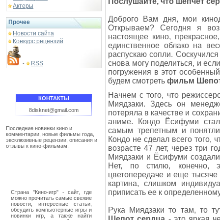
Послушайте, что шепчет се
Актеры
Доброго Вам дня, мои кинод
Прочее
Открываем? Сегодня я воз
Новости сайта
настоящее кино, прекрасное,
Конкурс рецензий
единственное облако на вес
распускаю сопли. Соскучился
снова могу поделиться, и есл
RSS
-
погружения в этот особенны
будем смотреть
фильм Шепот
Начнем с того, что режиссе
КОНТАКТЫ
Миядзаки. Здесь он менедже
8disknet@gmail.com
потеряла в качестве и сохран
аниме. Кондо Ёсифуми стал
Последние новинки кино и
самым трепетным и понятли
комментарии, новые фильмы года,
Кондо не сделал всего того, ч
эксклюзивные рецензии, описания и
отзывы к кино-фильмам.
возрасте 47 лет, через три 
Миядзаки и Ёсифуми создали н
Нет, по стилю, конечно, 
цветопередаче и еще тысяче
картина, слишком индивиду
приписать ее к определенному
Страна "Кино-игр" - сайт, где
можно прочитать самые свежие
новости, интересные статьи,
Рука Миядзаки то там, то ту
обсудить компьютерные игры и
новинки игр, а также найти
Шепот сердца
- это яркая ч