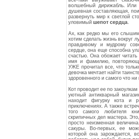
волшебный дирижабль. Или 
душевная составляющая, пои
развернуть мир к светлой ст
уловимый
шепот сердца
.
Ах, как редко мы его слыши
хотим сделать жизнь вокруг л
правдивому и мудрому сове
сердце, она еще способна ул
счастью. Она обожает читать 
имя и фамилию, повторяющи
УЖЕ прочитал все, что тольк
девочка мечтает найти таинст
здоровенного и самого что ни
Кот проводит ее по закоулкам 
уютный антикварный магазин
находит фигурку кота и 
приключениях. А также встре
того самого любителя кни
скрипичных дел мастера. Это
просто неизменная величина
сакуры. Во-первых, ее мож
которой она зарождается, в