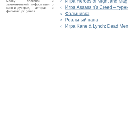
Игра Heroes of Might and Mag
массу полезной и
занимательной информации о
Игра Assassin's Creed – турн
кино-индустрии, актерах и
фильмах, pc games.
Фальшивка
Реальный папа
Игра Kane & Lynch: Dead Men