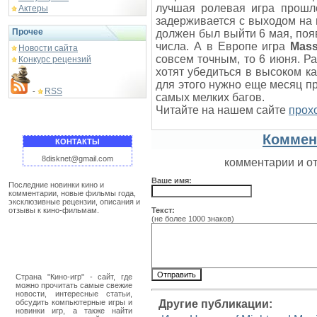
лучшая ролевая игра прошл
Актеры
задерживается с выходом на 
Прочее
должен был выйти 6 мая, поя
числа. А в Европе игра
Mass
Новости сайта
совсем точным, то 6 июня. Ра
Конкурс рецензий
хотят убедиться в высоком к
для этого нужно еще месяц п
RSS
-
самых мелких багов.
Читайте на нашем сайте
прох
Коммен
КОНТАКТЫ
8disknet@gmail.com
комментарии и о
Ваше имя:
Последние новинки кино и
комментарии, новые фильмы года,
эксклюзивные рецензии, описания и
отзывы к кино-фильмам.
Текст:
(не более 1000 знаков)
Страна "Кино-игр" - сайт, где
можно прочитать самые свежие
новости, интересные статьи,
обсудить компьютерные игры и
Другие публикации:
новинки игр, а также найти