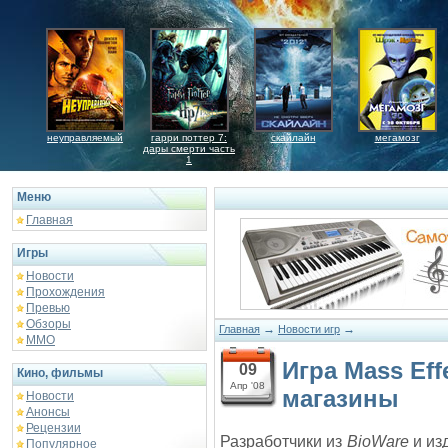
неуправляемый
гарри поттер 7:
скайлайн
мегамозг
дары смерти часть
1
Меню
Главная
Игры
Новости
Прохождения
Превью
Обзоры
→
→
Главная
Новости игр
ММО
Игра Mass Eff
09
Кино, фильмы
Апр '08
магазины
Новости
Анонсы
Рецензии
Разработчики из
BioWare
и из
Популярное