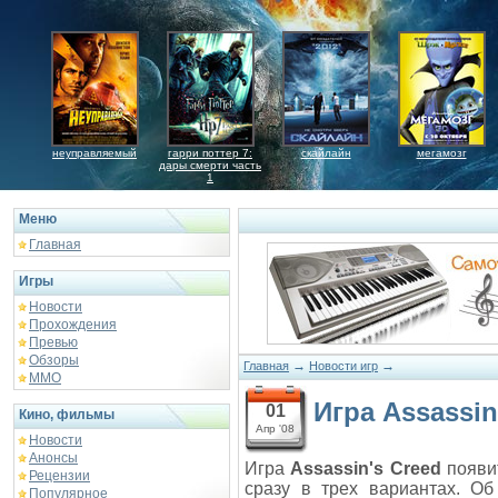
неуправляемый
гарри поттер 7:
скайлайн
мегамозг
дары смерти часть
1
Меню
Главная
Игры
Новости
Прохождения
Превью
Обзоры
→
→
Главная
Новости игр
ММО
Игра Assassin
01
Кино, фильмы
Апр '08
Новости
Анонсы
Игра
Assassin's Creed
появит
Рецензии
сразу в трех вариантах. О
Популярное