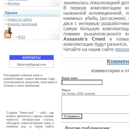
занималась локализацией дол
Актеры
В первую комплектацию во
названной коллекционной, 
Прочее
наемных убийц (ассасинов), 
Новости сайта
диск с интервью разработчик
Конкурс рецензий
самую большую комплекта
помимо вышеописанного в
RSS
-
Assassin's Creed
и плакат
комплектации будут разнится,
Читайте на нашм сайте
прохож
КОНТАКТЫ
Коммен
8disknet@gmail.com
комментарии и о
Последние новинки кино и
Ваше имя:
комментарии, новые фильмы года,
эксклюзивные рецензии, описания и
отзывы к кино-фильмам.
Текст:
(не более 1000 знаков)
Страна "Кино-игр" - сайт, где
можно прочитать самые свежие
новости, интересные статьи,
обсудить компьютерные игры и
новинки игр, а также найти
Другие публикации: