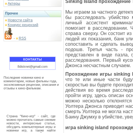
Sinking Island прохождение
Актеры
Мы играем за частного детект
Прочее
бы расследовать убийство 
Новости сайта
личный ассистент кримина
Конкурс рецензий
помогает в расследовании. 
справа сверху. Он состоит из
RSS
людей их показания, банк ули
-
сопоставить и сделать выво
подошв. Третья часть - пр
представлен в виде пазла, 
КОНТАКТЫ
расследования. Первый кусо
Джонса несчастным случаем.
8disknet@gmail.com
Прохождение игры sinking I
Последние новинки кино и
что те или иные части буду
комментарии, новые фильмы года,
скоростью вы будете проходит
эксклюзивные рецензии, описания и
отзывы к кино-фильмам.
действия во время расследо
пройти игру, здесь описан о
можно несколько отклонятся
Уолтера Джонса приводит нас 
смерть Уолтера не могла нас
Страна "Кино-игр" - сайт, где
Баину Джумху в убийстве, увер
можно прочитать самые свежие
новости, интересные статьи,
обсудить компьютерные игры и
игра sinking island прохожд
новинки игр, а также найти