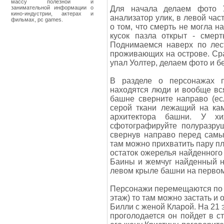
массу полезной и
занимательной информации о
Для начала делаем фото У
кино-индустрии, актерах и
анализатор улик, в левой час
фильмах, pc games.
о том, что смерть не могла 
кусок пазла открыт - смер
Поднимаемся наверх по лест
проживающих на острове. Сра
упал Уолтер, делаем фото и 
В разделе о персонажах п
находятся люди и вообще вс
башне сверните направо (есл
серой ткани лежащий на кам
архитектора башни. У х
сфотографируйте полуразру
свернув направо перед самы
там можно прихватить пару п
остаток ожерелья найденного
Баины и жемчуг найденный н
левом крыле башни на первом
Персонажи перемещаются по б
этаж) то там можно застать и
Билли с женой Кларой. На 21 
проголодается он пойдет в с