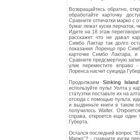
Возвращайтесь обратно, отк
обработайте карточку досту
Сравните отпечатки марко с о
бумаг лежат куски перчаток, 
Идите на 18 этаж переговорит
расскажет что не давал кар
Симбо Лактар так долго ост
показания Лоренцо про Симб
карточке Симбо Лактара, и
Сравните предсмертную запис
улик переместите вправо -
Лоренса насчет суицида Губер
Продолжаем
Sinking Isla
используйте пульт Уолта у ка
статуэтки поставьте их на алт
отсюда с помощью пульта, ид
и выдвиньте книги в таком п
получилось Walter. Откроет
справа, откроется еще один 
Губерта.
Остался последний вопрос "Е
Марко"? - сравните куски пе