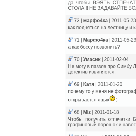
да чтобы ВЭЯТЬ ОТПЕЧА
СТОЛА !! НЕ ЗАДАВАЙТЕ 
72 |
марфо4ка
| 2011-05-23
как подняться на лестницу и 
71 |
Марфо4ка
| 2011-05-2
а как боссу позвонить?
70 |
Умасик
| 2011-02-04
Не могу в паззле про Симбу Л
детектив извиняется.
69 |
Катя
| 2011-01-20
почему то у меня не фотограф
открывается ящик
(
68 |
Miz
| 2011-01-18
Чтобы получить отпечатки Б
графиновый порошок и навест