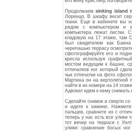
его жену Кристину, поговорите
Продолжаем
sinking islan
Лоренцо. В шкафу весит сер
ткани. Еще в кабинете вы н
рядом с компьютером и в
компьютера лежат листки. С
кладовую на 17 этаже, там 
был свидетелем как Баина
черепашью террасу осмотрите
сфотографируйте его и подни
кресла используя графитны
мостом ведущим к башне, ср
отпечатков ног который сде
чьи отпечатки на фото сфото
Мартина он на вертолетной 
найти в их номере на 14 этаже
Адвокат идем к нему снимать
Сделайте снимок и сверти со
и идите к хижине. Нажмите
пальцев, сравните их с отпе
теперь у нас есть все улики 
тот вечер на террасе с Уол
улики: сравнение босых но