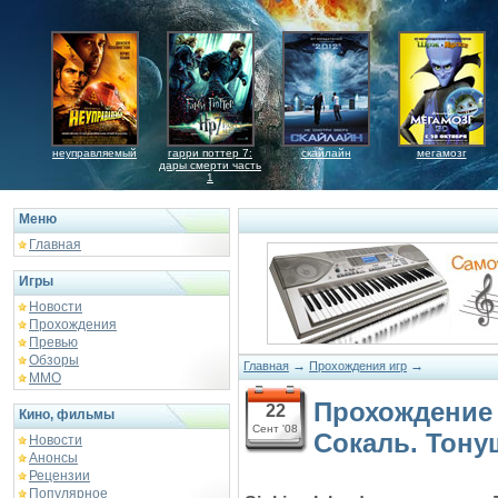
неуправляемый
гарри поттер 7:
скайлайн
мегамозг
дары смерти часть
1
Меню
Главная
Игры
Новости
Прохождения
Превью
Обзоры
→
→
Главная
Прохождения игр
ММО
Прохождение и
22
Кино, фильмы
Сент '08
Сокаль. Тону
Новости
Анонсы
Рецензии
Популярное