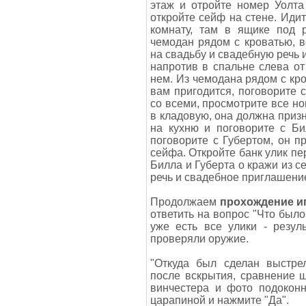
этаж и отройте номер Уолта
откройте сейф на стене. Идит
комнату, там в ящике под р
чемодан рядом с кроватью, в
на свадьбу и свадебную речь 
напротив в спальне слева от
нем. Из чемодана рядом с кр
вам пригодится, поговорите 
со всеми, просмотрите все но
в кладовую, она должна призн
на кухню и поговорите с Би
поговорите с Губертом, он п
сейфа. Откройте банк улик пе
Билла и Губерта о кражи из с
речь и свадебное приглашени
Продолжаем
прохождение и
ответить на вопрос "Что было
уже есть все улики - резул
проверяли оружие.
"Откуда был сделан выстре
после вскрытия, сравнение 
винчестера и фото подоконн
царапиной и нажмите "Да".