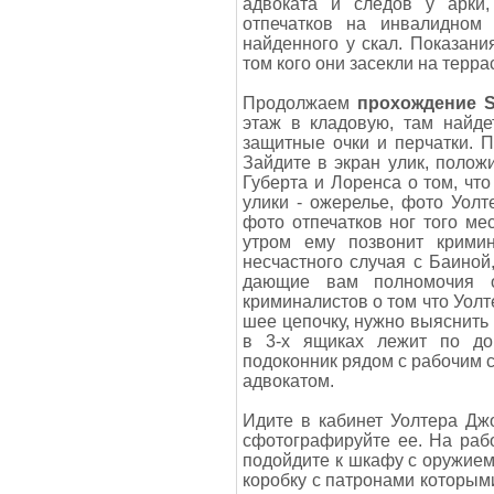
адвоката и следов у арки
отпечатков на инвалидном 
найденного у скал. Показани
том кого они засекли на терр
Продолжаем
прохождение Si
этаж в кладовую, там найде
защитные очки и перчатки. П
Зайдите в экран улик, положи
Губерта и Лоренса о том, что
улики - ожерелье, фото Уолт
фото отпечатков ног того мес
утром ему позвонит кримин
несчастного случая с Баиной
дающие вам полномочия о
криминалистов о том что Уолт
шее цепочку, нужно выяснить 
в 3-х ящиках лежит по док
подоконник рядом с рабочим с
адвокатом.
Идите в кабинет Уолтера Дж
сфотографируйте ее. На раб
подойдите к шкафу с оружием,
коробку с патронами которыми