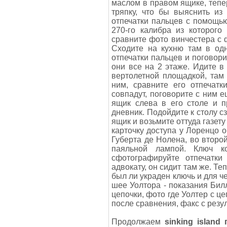
маслом в правом ящике, тепер
тряпку, что бы выяснить из
отпечатки пальцев с помощь
270-го калибра из которого
сравните фото винчестера с 
Сходите на кухню там в одн
отпечатки пальцев и поговори
они все на 2 этаже. Идите в 
вертолетной площадкой, там
ним, сравните его отпечатк
совпадут, поговорите с ним е
ящик слева в его столе и п
дневник. Подойдите к столу с
ящик и возьмите оттуда газет
карточку доступа у Лоренцо о
Губерта де Нолена, во второй
паяльной лампой. Ключ к
сфотографируйте отпечатки
адвокату, он сидит там же. Те
был ли украден ключь и для ч
шее Уолтора - показания Билл
цепочки, фото где Уолтер с ц
после сравнения, факс с резу
Продолжаем
sinking islan