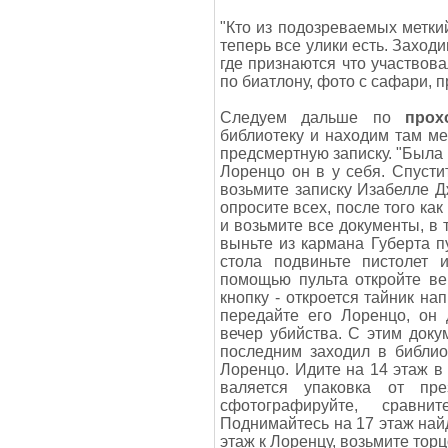
"Кто из подозреваемых меткий
теперь все улики есть. Заходи
где признаются что участвова
по биатлону, фото с сафари,
Следуем дальше по
прох
библиотеку и находим там ме
предсмертную записку. "Была 
Лоренцо он в у себя. Спусти
возьмите записку Изабелле Д
опросите всех, после того ка
и возьмите все документы, в 
выньте из кармана Губерта п
стола подвиньте пистолет 
помощью пульта откройте ве
кнопку - откроется тайник на
передайте его Лоренцо, он 
вечер убийства. С этим доку
последним заходил в библио
Лоренцо. Идите на 14 этаж в
валяется упаковка от пре
сфотографируйте, сравни
Поднимайтесь на 17 этаж найд
этаж к Лоренцу, возьмите тор