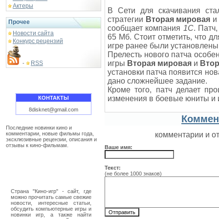
Актеры
В Сети для скачивания стал
стратегии
Вторая мировая
Прочее
сообщает компания
1С
. Патч
Новости сайта
65 Мб. Стоит отметить, что д
Конкурс рецензий
игре ранее были установлены
Прелесть нового патча особе
игры
Вторая мировая
и
Втор
RSS
-
установки патча появится нов
дано сложнейшее задание.
Кроме того, патч делает пр
изменения в боевые юниты и 
КОНТАКТЫ
8disknet@gmail.com
Коммен
Последние новинки кино и
комментарии, новые фильмы года,
комментарии и о
эксклюзивные рецензии, описания и
отзывы к кино-фильмам.
Ваше имя:
Текст:
(не более 1000 знаков)
Страна "Кино-игр" - сайт, где
можно прочитать самые свежие
новости, интересные статьи,
обсудить компьютерные игры и
новинки игр, а также найти