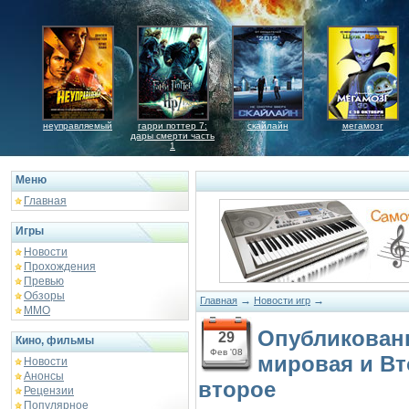
неуправляемый
гарри поттер 7:
скайлайн
мегамозг
дары смерти часть
1
Меню
Главная
Игры
Новости
Прохождения
Превью
Обзоры
→
→
Главная
Новости игр
ММО
Опубликованы
29
Кино, фильмы
Фев '08
мировая и Вт
Новости
Анонсы
второе
Рецензии
Популярное