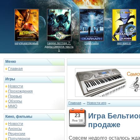
неуправляемый
гарри поттер 7:
скайлайн
мегамозг
дары смерти часть
1
Меню
Главная
Игры
Новости
Прохождения
Превью
Обзоры
→
→
Главная
Новости игр
ММО
Игра Бельтио
23
Кино, фильмы
Янв '08
продаже
Новости
Анонсы
Рецензии
Совсем недолго осталось жда
Популярное