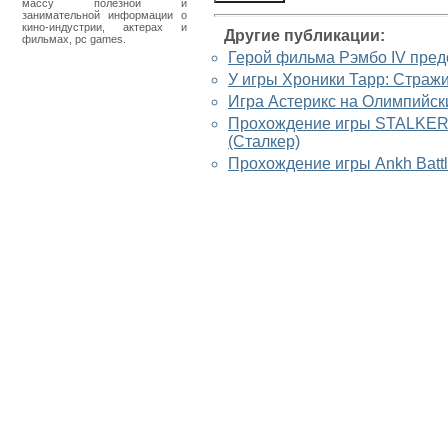
массу полезной и
занимательной информации о
кино-индустрии, актерах и
Другие публикации:
фильмах, pc games.
Герой фильма Рэмбо IV пред
У игры Хроники Тарр: Стражи
Игра Астерикс на Олимпийски
Прохождение игры STALKER - 
(Сталкер)
Прохождение игры Ankh Battle