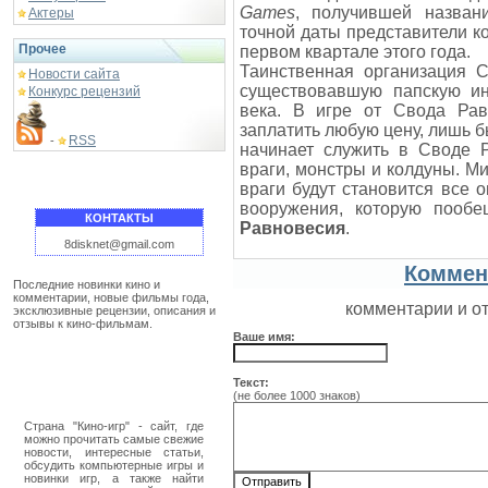
Games
, получившей назва
Актеры
точной даты представители ко
Прочее
первом квартале этого года.
Таинственная организация 
Новости сайта
существовавшую папскую ин
Конкурс рецензий
века. В игре от Свода Рав
заплатить любую цену, лишь б
RSS
-
начинает служить в Своде Р
враги, монстры и колдуны. Ми
враги будут становится все 
вооружения, которую пооб
КОНТАКТЫ
Равновесия
.
8disknet@gmail.com
Коммен
Последние новинки кино и
комментарии, новые фильмы года,
комментарии и о
эксклюзивные рецензии, описания и
отзывы к кино-фильмам.
Ваше имя:
Текст:
(не более 1000 знаков)
Страна "Кино-игр" - сайт, где
можно прочитать самые свежие
новости, интересные статьи,
обсудить компьютерные игры и
новинки игр, а также найти