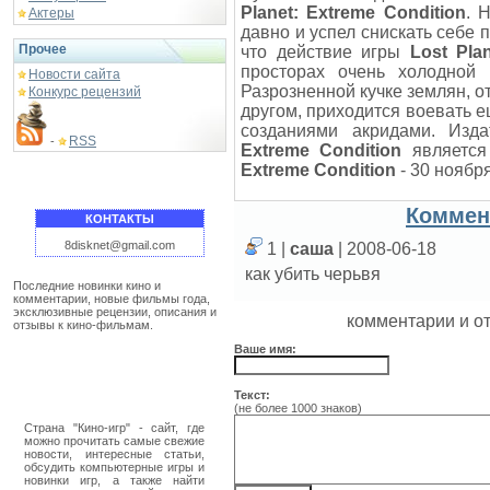
Planet: Extreme Condition
. 
Актеры
давно и успел снискать себе 
Прочее
что действие игры
Lost Pla
просторах очень холодной 
Новости сайта
Разрозненной кучке землян, о
Конкурс рецензий
другом, приходится воевать 
созданиями акридами. Изд
RSS
-
Extreme Condition
является
Extreme Condition
- 30 ноября
Коммен
КОНТАКТЫ
8disknet@gmail.com
1 |
саша
| 2008-06-18
как убить черьвя
Последние новинки кино и
комментарии, новые фильмы года,
эксклюзивные рецензии, описания и
комментарии и о
отзывы к кино-фильмам.
Ваше имя:
Текст:
(не более 1000 знаков)
Страна "Кино-игр" - сайт, где
можно прочитать самые свежие
новости, интересные статьи,
обсудить компьютерные игры и
новинки игр, а также найти