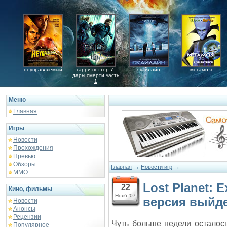
неуправляемый
гарри поттер 7:
скайлайн
мегамозг
дары смерти часть
1
Меню
Главная
Игры
Новости
Прохождения
Превью
Обзоры
→
→
Главная
Новости игр
ММО
Lost Planet: 
22
Кино, фильмы
Нояб '07
версия выйде
Новости
Анонсы
Рецензии
Чуть больше недели осталос
Популярное