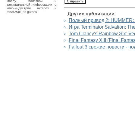
массу полезной и
занимательной информации о
кино-индустрии, актерах и
фильмах, pc games.
Другие публикации:
Полный привод 2: HUMMER: д
Игра Terminator Salvation: Th
Tom Clancy's Rainbow Six: Veg
Final Fantasy XIII (Final Fant
Fallout 3 свежие новости - п