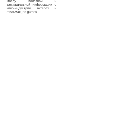
массу полезной и
занимательной информации о
кино-индустрии, актерах и
фильмах, pc games.