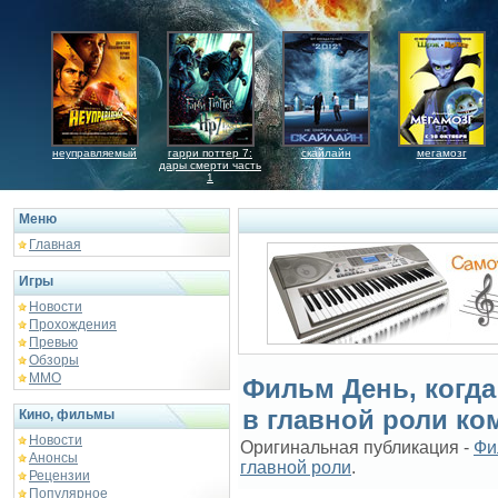
неуправляемый
гарри поттер 7:
скайлайн
мегамозг
дары смерти часть
1
Меню
Главная
Игры
Новости
Прохождения
Превью
Обзоры
ММО
Фильм День, когда
в главной роли к
Кино, фильмы
Новости
Оригинальная публикация -
Фи
Анонсы
главной роли
.
Рецензии
Популярное