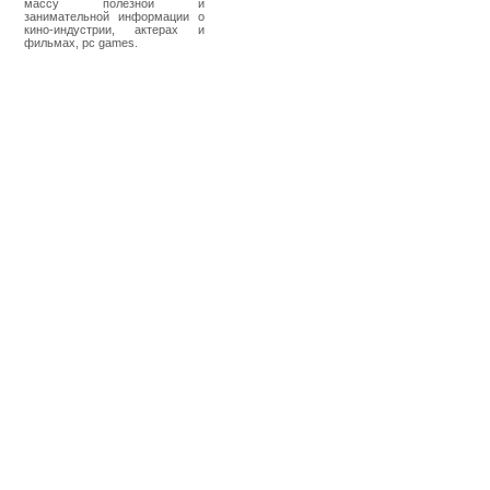
массу полезной и
занимательной информации о
кино-индустрии, актерах и
фильмах, pc games.