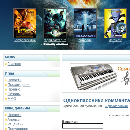
неуправляемый
гарри поттер 7:
скайлайн
мегамозг
дары смерти часть
1
Меню
Главная
Игры
Новости
Прохождения
Превью
Обзоры
ММО
Одноклассники коммента
Оригинальная публикация -
Одноклассники
.
Кино, фильмы
Новости
комментарии 
Анонсы
Ваше имя:
Рецензии
Популярное