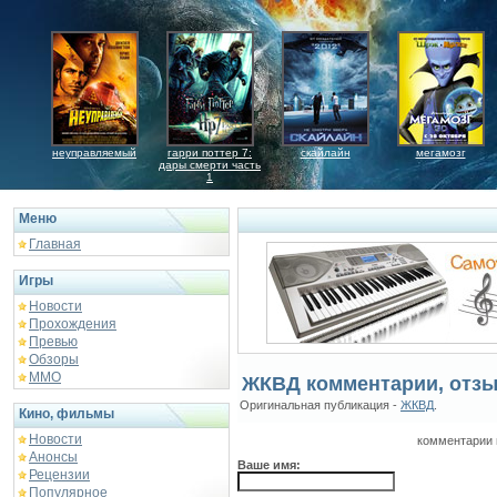
неуправляемый
гарри поттер 7:
скайлайн
мегамозг
дары смерти часть
1
Меню
Главная
Игры
Новости
Прохождения
Превью
Обзоры
ММО
ЖКВД комментарии, отз
Оригинальная публикация -
ЖКВД
.
Кино, фильмы
Новости
комментарии 
Анонсы
Ваше имя:
Рецензии
Популярное