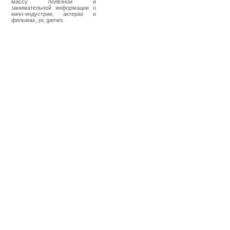
массу полезной и
занимательной информации о
кино-индустрии, актерах и
фильмах, pc games.