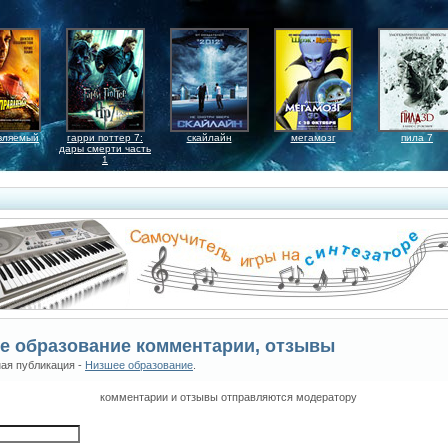
вляемый
гарри поттер 7:
скайлайн
мегамозг
пила 7
дары смерти часть
1
е образование комментарии, отзывы
ая публикация -
Низшее образование
.
комментарии и отзывы отправляются модератору