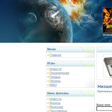
неупра
Меню
Главная
Игры
Новости
Прохождения
Превью
Обзоры
ММО
Низше
Оригинальн
Кино, фильмы
Новости
Анонсы
Ваше имя:
Рецензии
Популярное