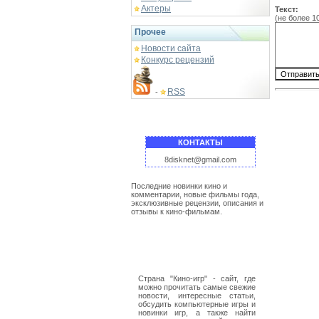
Актеры
Текст:
(не более 1
Прочее
Новости сайта
Конкурс рецензий
RSS
-
КОНТАКТЫ
8disknet@gmail.com
Последние новинки кино и
комментарии, новые фильмы года,
эксклюзивные рецензии, описания и
отзывы к кино-фильмам.
Страна "Кино-игр" - сайт, где
можно прочитать самые свежие
новости, интересные статьи,
обсудить компьютерные игры и
новинки игр, а также найти