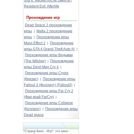
зла 4: Жизнь после смерти /
Resident Evil: Afterlife
Прохождение игр
Dead Space 2 прохождение
игры
Mafia 2 прохождение
|
игры
Прохождение игры
|
Mass Effect 2
Прохождение
|
игры GTA 4 Grand Theft Auto IV
|
Прохождение игры Ведьмак
(The Witcher)
Прохождение
|
игры Devil May Cry 4
|
Прохождение игры Crysis
(Кризис)
Прохождение игры
|
Fallout 3 (Фоллаут) (Fallout3)
|
Прохождение игры Far Cry 2
(Фар край FarCry)
|
Прохождение игры Collapse
(Коллапс)
Прохождение игры
|
Dead space
"Страна Кино - Игр": это кино -