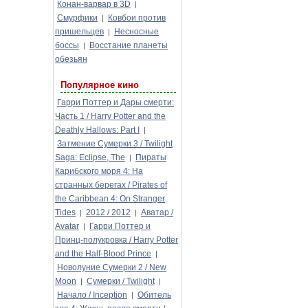
Конан-варвар в 3D
|
Смурфики
Ковбои против
|
пришельцев
Несносные
|
боссы
Восстание планеты
|
обезьян
Популярное кино
Гарри Поттер и Дары смерти:
Часть 1 / Harry Potter and the
Deathly Hallows: Part I
|
Затмение Сумерки 3 / Twilight
Saga: Eclipse, The
Пираты
|
Карибского моря 4: На
странных берегах / Pirates of
the Caribbean 4: On Stranger
Tides
2012 / 2012
Аватар /
|
|
Avatar
Гарри Поттер и
|
Принц-полукровка / Harry Potter
and the Half-Blood Prince
|
Новолуние Сумерки 2 / New
Moon
Сумерки / Twilight
|
|
Начало / Inception
Обитель
|