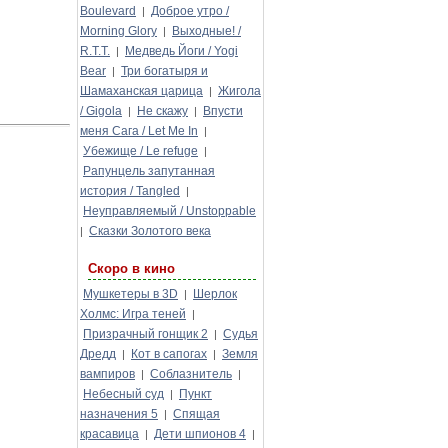
Boulevard
Доброе утро /
|
Morning Glory
Выходные! /
|
R.T.T.
Медведь Йоги / Yogi
|
Bear
Три богатыря и
|
Шамаханская царица
Жигола
|
/ Gigola
Не скажу
Впусти
|
|
меня Сага / Let Me In
|
Убежище / Le refuge
|
Рапунцель запутанная
история / Tangled
|
Неуправляемый / Unstoppable
Сказки Золотого века
|
Скоро в кино
Мушкетеры в 3D
Шерлок
|
Холмс: Игра теней
|
Призрачный гонщик 2
Судья
|
Дредд
Кот в сапогах
Земля
|
|
вампиров
Соблазнитель
|
|
Небесный суд
Пункт
|
назначения 5
Спящая
|
красавица
Дети шпионов 4
|
|