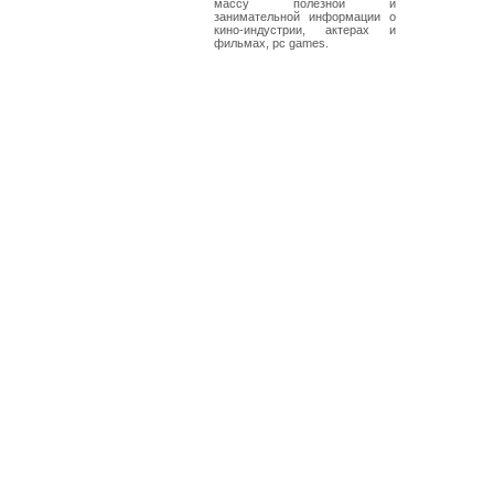
массу полезной и
занимательной информации о
кино-индустрии, актерах и
фильмах, pc games.