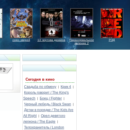
союз зверей
13 чертова дюжина
Паранормальное
РЭД
явление 2
Сегодня в кино
Свадьба по обмену
Крик 4
|
|
Король говорит / The King's
Speech
Боец / Fighter
|
|
Черный лебедь / Black Swan
|
Детки в порядке / The Kids Are
All Right
Орел девятого
|
легиона / The Eagle
|
Телохранитель / London