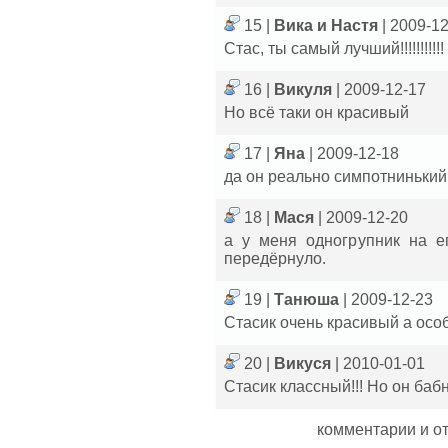
15 |
Вика и Настя
| 2009-1
Стас, ты самый лучший!!!!!!!!!!!
16 |
Викуля
| 2009-12-17
Но всё таки он красивый
17 |
Яна
| 2009-12-18
да он реально симпотнинький..
18 |
Мася
| 2009-12-20
а у меня одногрупник на е
передёрнуло.
19 |
Танюша
| 2009-12-23
Стасик очень красивый а осо
20 |
Викуся
| 2010-01-01
Стасик классный!!! Но он бабн
комментарии и о