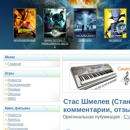
неуправляемый
гарри поттер 7:
скайлайн
мегамозг
дары смерти часть
1
Меню
Главная
Игры
Новости
Прохождения
Превью
Обзоры
ММО
Стас Шмелев (Ста
комментарии, отз
Кино, фильмы
Новости
Оригинальная публикация -
Ст
Анонсы
Рецензии
Популярное