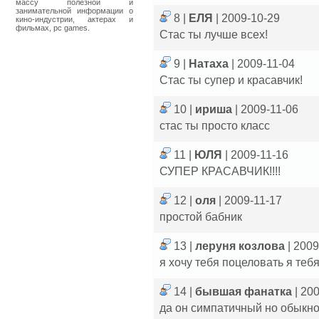
массу полезной и
занимательной информации о
8 |
ЕЛЯ
| 2009-10-29
кино-индустрии, актерах и
фильмах, pc games.
Стас ты лучше всех!
9 |
Натаха
| 2009-11-04
Стас ты супер и красавчик!
10 |
ириша
| 2009-11-06
стас ты просто класс
11 |
ЮЛЯ
| 2009-11-16
СУПЕР КРАСАВЧИК!!!!
12 |
оля
| 2009-11-17
простой бабник
13 |
леруня козлова
| 200
я хочу тебя поцеловать я теб
14 |
бывшая фанатка
| 20
да он симпатичный но обыкн