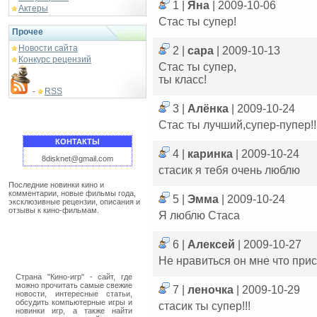
1 |
Яна
| 2009-10-06
Актеры
Стас ты супер!
Прочее
Новости сайта
2 |
сара
| 2009-10-13
Конкурс рецензий
Стас ты супер,
ты класс!
RSS
-
3 |
Алёнка
| 2009-10-24
Стас ты лучший,супер-пупер!!!!!!
КОНТАКТЫ
4 |
каринка
| 2009-10-24
8disknet@gmail.com
стасик я тебя очень люблю
Последние новинки кино и
комментарии, новые фильмы года,
5 |
Эмма
| 2009-10-24
эксклюзивные рецензии, описания и
отзывы к кино-фильмам.
Я люблю Стаса
6 |
Алексей
| 2009-10-27
Не нравиться он мне что прис
Страна "Кино-игр" - сайт, где
можно прочитать самые свежие
7 |
леночка
| 2009-10-29
новости, интересные статьи,
обсудить компьютерные игры и
стасик ты супер!!!
новинки игр, а также найти