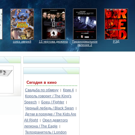
союз зверей
13 чертова дюжина
Паранормальное
РЭД
явление 2
Сегодня в кино
Свадьба по обмену
Крик 4
|
|
Король говорит / The King's
Speech
Боец / Fighter
|
|
Черный лебедь / Black Swan
|
Детки в порядке / The Kids Are
All Right
Орел девятого
|
легиона / The Eagle
|
Телохранитель / London