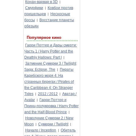
Конан-варвар в 3D
|
Смурфики
Ковбои против
|
пришельцев
Несносные
|
боссы
Восстание планеты
|
обезьян
Популярное кино
Гарри Поттер и Дары смерти:
Часть 1 / Harry Potter and the
Deathly Hallows: Part I
|
Затмение Сумерки 3 / Twilight
Saga: Eclipse, The
Пираты
|
Карибского моря 4: На
странных берегах / Pirates of
the Caribbean 4: On Stranger
Tides
2012 / 2012
Аватар /
|
|
Avatar
Гарри Поттер и
|
Принц-полукровка / Harry Potter
and the Half-Blood Prince
|
Новолуние Сумерки 2 / New
Moon
Сумерки / Twilight
|
|
Начало / Inception
Обитель
|