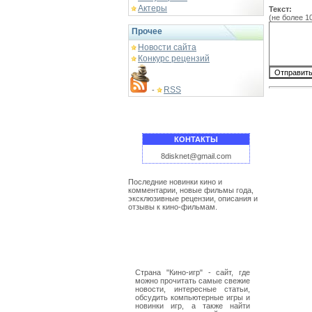
Актеры
Текст:
(не более 1
Прочее
Новости сайта
Конкурс рецензий
RSS
-
КОНТАКТЫ
8disknet@gmail.com
Последние новинки кино и
комментарии, новые фильмы года,
эксклюзивные рецензии, описания и
отзывы к кино-фильмам.
Страна "Кино-игр" - сайт, где
можно прочитать самые свежие
новости, интересные статьи,
обсудить компьютерные игры и
новинки игр, а также найти