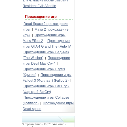
зла 4: Жизнь после смерти /
Resident Evil: Afterlife
Прохождение игр
Dead Space 2 прохождение
игры
Mafia 2 прохождение
|
игры
Прохождение игры
|
Mass Effect 2
Прохождение
|
игры GTA 4 Grand Theft Auto IV
|
Прохождение игры Ведьмак
(The Witcher)
Прохождение
|
игры Devil May Cry 4
|
Прохождение игры Crysis
(Кризис)
Прохождение игры
|
Fallout 3 (Фоллаут) (Fallout3)
|
Прохождение игры Far Cry 2
(Фар край FarCry)
|
Прохождение игры Collapse
(Коллапс)
Прохождение игры
|
Dead space
"Страна Кино - Игр": это кино -