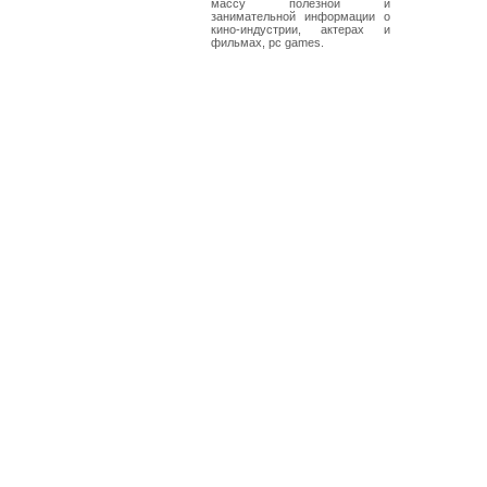
массу полезной и
занимательной информации о
кино-индустрии, актерах и
фильмах, pc games.