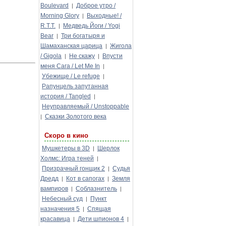
Boulevard
Доброе утро /
|
Morning Glory
Выходные! /
|
R.T.T.
Медведь Йоги / Yogi
|
Bear
Три богатыря и
|
Шамаханская царица
Жигола
|
/ Gigola
Не скажу
Впусти
|
|
меня Сага / Let Me In
|
Убежище / Le refuge
|
Рапунцель запутанная
история / Tangled
|
Неуправляемый / Unstoppable
Сказки Золотого века
|
Скоро в кино
Мушкетеры в 3D
Шерлок
|
Холмс: Игра теней
|
Призрачный гонщик 2
Судья
|
Дредд
Кот в сапогах
Земля
|
|
вампиров
Соблазнитель
|
|
Небесный суд
Пункт
|
назначения 5
Спящая
|
красавица
Дети шпионов 4
|
|