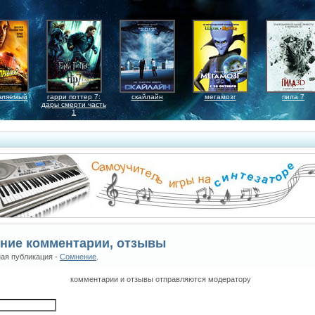
вляемый
гарри поттер 7:
скайлайн
мегамозг
пила 7
дары смерти часть
1
ние комментарии, отзывы
ая публикация -
Сомнение
.
комментарии и отзывы отправляются модератору