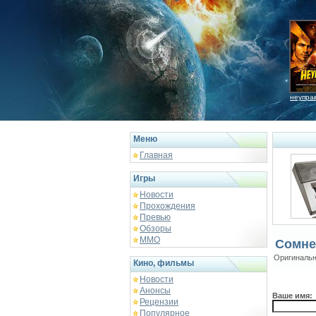
неупра
Меню
Главная
Игры
Новости
Прохождения
Превью
Обзоры
ММО
Сомне
Оригинальн
Кино, фильмы
Новости
Анонсы
Ваше имя:
Рецензии
Популярное