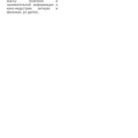
массу полезной и
занимательной информации о
кино-индустрии, актерах и
фильмах, pc games.