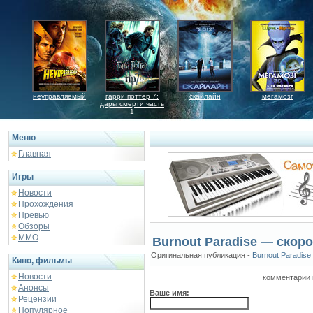
неуправляемый
гарри поттер 7:
скайлайн
мегамозг
дары смерти часть
1
Меню
Главная
Игры
Новости
Прохождения
Превью
Обзоры
ММО
Burnout Paradise — скор
Оригинальная публикация -
Burnout Paradise
Кино, фильмы
Новости
комментарии 
Анонсы
Ваше имя:
Рецензии
Популярное