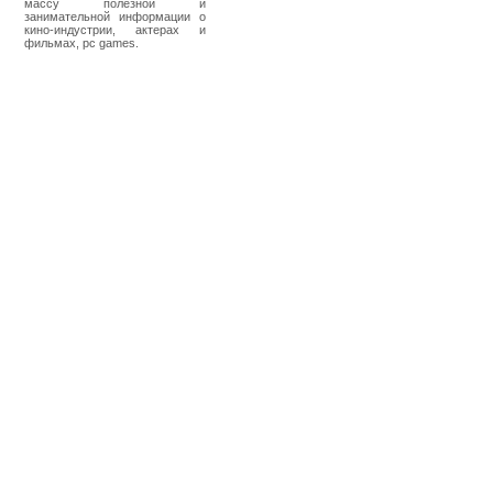
массу полезной и
занимательной информации о
кино-индустрии, актерах и
фильмах, pc games.