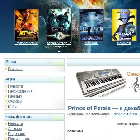
неуправляемый
гарри поттер 7:
скайлайн
мегамозг
дары смерти часть
1
Меню
Главная
Игры
Новости
Прохождения
Превью
Обзоры
ММО
Prince of Persia — в дек
Оригинальная публикация -
Prince of Persia
Кино, фильмы
Новости
комментарии 
Анонсы
Ваше имя:
Рецензии
Популярное