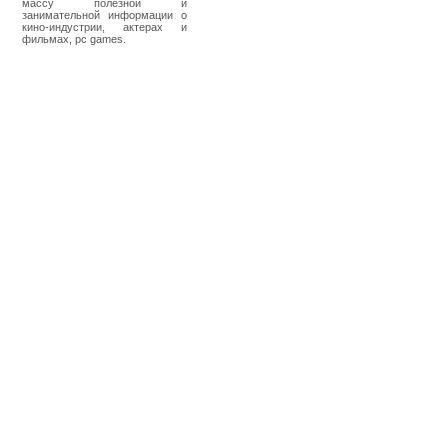
массу полезной и
занимательной информации о
кино-индустрии, актерах и
фильмах, pc games.