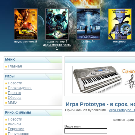
неуправляемый
гарри поттер 7:
скайлайн
мегамозг
дары смерти часть
1
Меню
Главная
Игры
Новости
Прохождения
Превью
Обзоры
ММО
Игра Prototype - в срок,
Оригинальная публикация -
Игра Prototype -
Кино, фильмы
Новости
комментарии 
Анонсы
Ваше имя:
Рецензии
Популярное