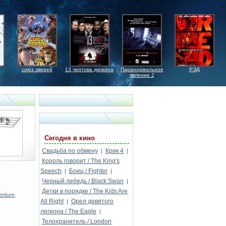
союз зверей
13 чертова дюжина
Паранормальное
РЭД
явление 2
Сегодня в кино
Свадьба по обмену
Крик 4
|
|
Король говорит / The King's
Speech
Боец / Fighter
|
|
Черный лебедь / Black Swan
|
Детки в порядке / The Kids Are
enture
.
All Right
Орел девятого
|
легиона / The Eagle
|
Телохранитель / London