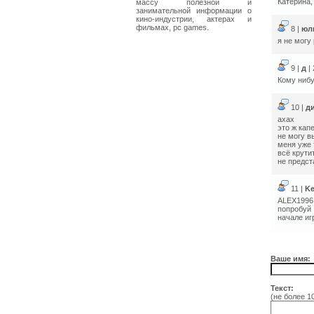
Катерина,
массу полезной и
занимательной информации о
кино-индустрии, актерах и
фильмах, pc games.
8 |
юл
я не могу
9 |
д
|
Кому нибу
10 |
д
ахах
это ж кап
не могу в
меня уже 
всё крути
не предст
11 |
Ke
ALEX1996
попробуй 
начале иг
Ваше имя:
Текст:
(не более 1