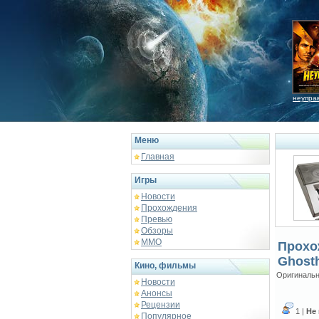
неупра
Меню
Главная
Игры
Новости
Прохождения
Превью
Обзоры
ММО
Прохо
Ghost
Кино, фильмы
Оригинальн
Новости
Анонсы
Рецензии
1 |
Не
Популярное