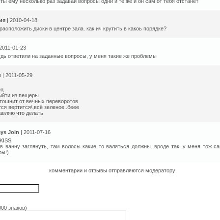
 ты ему несколько раз задавай вопросы одни и те же и он сам от тебя отстанет
ия
| 2010-04-18
 расположить диски в центре зала. как ич крутить в какоь порядке?
 2011-01-23
дь ответили на заданные вопросы, у меня такие же проблемы
и
| 2011-05-29
ец
ыйти из пещеры
тошнит от вечных переворотов
тся вертится\,всё зеленое..беее
авляю что делать
ys Join
| 2011-07-16
KISS
в ванну заглянуть, там волосы какие то валяться должны. вроде так. у меня тож с
ры!)
комментарии и отзывы отправляются модератору
000 знаков)