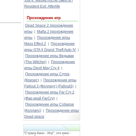
зла 4: Жизнь после смерти /
Resident Evil: Afterlife
Прохождение игр
Dead Space 2 прохождение
игры
Mafia 2 прохождение
|
игры
Прохождение игры
|
Mass Effect 2
Прохождение
|
игры GTA 4 Grand Theft Auto IV
|
Прохождение игры Ведьмак
(The Witcher)
Прохождение
|
игры Devil May Cry 4
|
Прохождение игры Crysis
(Кризис)
Прохождение игры
|
Fallout 3 (Фоллаут) (Fallout3)
|
Прохождение игры Far Cry 2
(Фар край FarCry)
|
Прохождение игры Collapse
(Коллапс)
Прохождение игры
|
Dead space
"Страна Кино - Игр": это кино -