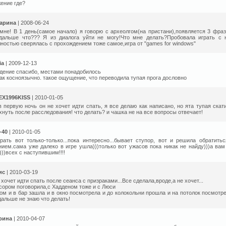
ение где?
тарина
| 2008-06-24
мне! В 1 день(самое начало) я говорю с археолгом(на пристани),появляется 3 фраз
 дальше что??? Я из диалога уйти не могу!Что мне делать?Пробовала играть с 
ностью сверялась с прохождением тоже самое,игра от "games for windows"
ia
| 2009-12-13
дение спасибо, местами понадобилось
как косноязычно. такое ощущение, что переводила тупая прога дословно
EX1996KISS
| 2010-01-05
в первую ночь он не хочет идти спать, я все делаю как написано, но ята тупая скати
хнуть после расследования! что делать? и чашка не на все вопросы отвечает!
-40
| 2010-01-05
рать вот только-только...пока интересно...бывает ступор, вот и решила обратить
ием.сама уже далеко в игре ушла)))только вот ужасов пока никак не найду)))а вам
)))всех с наступившим!!!!
ис
| 2010-03-19
 хочет идти спать после сеанса с призраками...Все сделала,вроде,а не хочет...
ором поговорила,с Хадденом тоже и с Люси
ом и в бар зашла и в окно посмотрела и до колокольни прошла и на потолок посмотре
.дальше не знаю что делать!
рина
| 2010-04-07