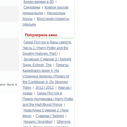
Конан-варвар в 3D
|
Смурфики
Ковбои против
|
пришельцев
Несносные
|
боссы
Восстание планеты
|
обезьян
Популярное кино
Гарри Поттер и Дары смерти:
Часть 1 / Harry Potter and the
Deathly Hallows: Part I
|
Затмение Сумерки 3 / Twilight
Saga: Eclipse, The
Пираты
|
Карибского моря 4: На
странных берегах / Pirates of
the Caribbean 4: On Stranger
амое было в
Tides
2012 / 2012
Аватар /
|
|
Avatar
Гарри Поттер и
|
Принц-полукровка / Harry Potter
and the Half-Blood Prince
|
Новолуние Сумерки 2 / New
Moon
Сумерки / Twilight
|
|
Начало / Inception
Обитель
|