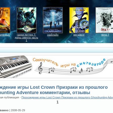
вляемый
гарри поттер 7:
скайлайн
мегамозг
пила 7
дары смерти часть
1
ждение игры Lost Crown Призраки из прошлого
hunting Adventure комментарии, отзывы
ая публикация -
Прохождение игры Lost Crown Призраки из прошлого Ghosthunting Adv
1
 важно
| 2008-05-29