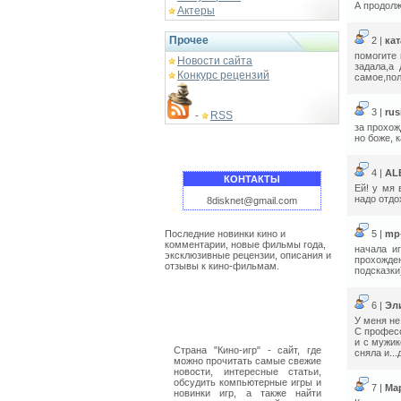
А продолж
Актеры
Прочее
2 |
ка
помогите 
Новости сайта
задала,а
Конкурс рецензий
самое,пол
3 |
rus
RSS
-
за прохож
но боже, 
4 |
AL
КОНТАКТЫ
Ей! у мя 
надо отдо
8disknet@gmail.com
Последние новинки кино и
5 |
mp
комментарии, новые фильмы года,
начала иг
эксклюзивные рецензии, описания и
прохожден
отзывы к кино-фильмам.
подсказки
6 |
Эл
У меня не
С професс
и с мужик
Страна "Кино-игр" - сайт, где
сняла и..
можно прочитать самые свежие
новости, интересные статьи,
обсудить компьютерные игры и
7 |
Ма
новинки игр, а также найти