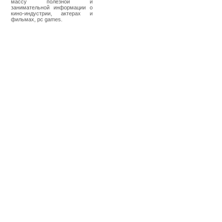
массу полезной и
занимательной информации о
кино-индустрии, актерах и
фильмах, pc games.