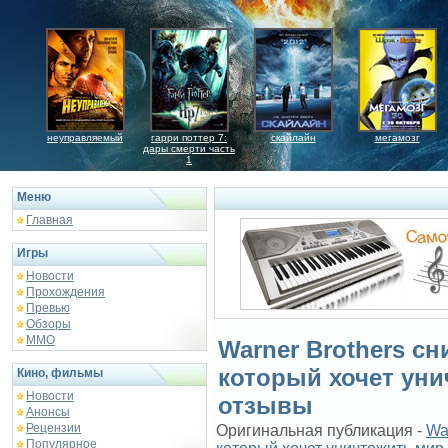
неуправляемый
гарри поттер 7:
скайлайн
мегамозг
дары смерти часть
1
Меню
Главная
Игры
Новости
Прохождения
Превью
Обзоры
ММО
Warner Brothers с
который хочет ун
Кино, фильмы
Новости
отзывы
Анонсы
Рецензии
Оригинальная публикация -
Wa
Популярное