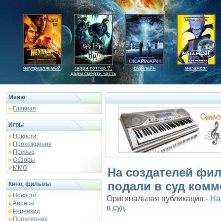
неуправляемый
гарри поттер 7:
скайлайн
мегамозг
дары смерти часть
1
Меню
Главная
Игры
Новости
Прохождения
Превью
Обзоры
ММО
На создателей фи
подали в суд ком
Кино, фильмы
Новости
Оригинальная публикация -
На
Анонсы
в суд
.
Рецензии
Популярное