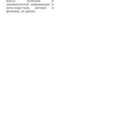
массу полезной и
занимательной информации о
кино-индустрии, актерах и
фильмах, pc games.