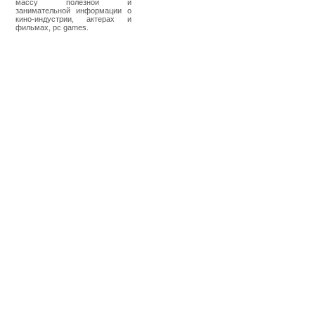
массу полезной и
занимательной информации о
кино-индустрии, актерах и
фильмах, pc games.