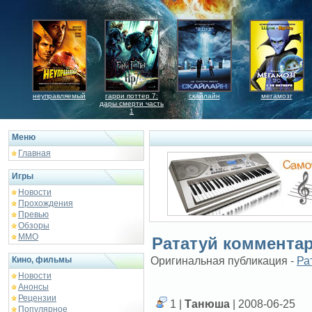
неуправляемый
гарри поттер 7:
скайлайн
мегамозг
дары смерти часть
1
Меню
Главная
Игры
Новости
Прохождения
Превью
Обзоры
ММО
Рататуй коммента
Кино, фильмы
Оригинальная публикация -
Ра
Новости
Анонсы
Рецензии
1 |
Танюша
| 2008-06-25
Популярное