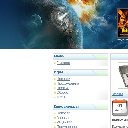
неупра
Меню
Главная
Игры
Новости
Прохождения
Превью
Обзоры
Главная
ММО
01
Кино, фильмы
Авг '10
Новости
Анонсы
фильм Дж
Рецензии
Популярное
Гражданск