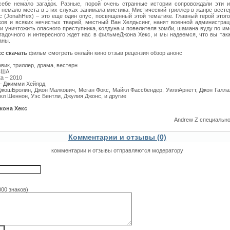
себе немало загадок. Разные, порой очень странные истории сопровождали эти и
и немало места в этих слухах занимала мистика. Мистический триллер в жанре вест
с (JonahHex) – это еще один опус, посвященный этой тематике. Главный герой этого
ков и всяких нечистых тварей, местный Ван Хелдьсинг, нанят военной администра
и уничтожить опасного преступника, колдуна и повелителя зомби, шамана вуду по им
гадочного и интересного ждет нас в фильмеДжона Хекс, и мы надеемся, что вы так
аны.
с скачать
фильм смотреть онлайн кино отзыв рецензия обзор анонс
вик, триллер, драма, вестерн
США
а – 2010
– Джимми Хейярд
ДжошБролин, Джон Малкович, Меган Фокс, Майкл Фассбендер, УиллАрнетт, Джон Галла
кл Шеннон, Уэс Бентли, Джулия Джонс, и другие
жона Хекс
Andrew Z специальн
Комментарии и отзывы (0)
комментарии и отзывы отправляются модератору
000 знаков)