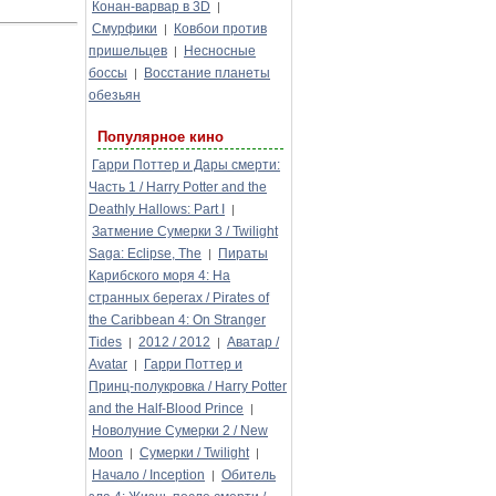
Конан-варвар в 3D
|
Смурфики
Ковбои против
|
пришельцев
Несносные
|
боссы
Восстание планеты
|
обезьян
Популярное кино
Гарри Поттер и Дары смерти:
Часть 1 / Harry Potter and the
Deathly Hallows: Part I
|
Затмение Сумерки 3 / Twilight
Saga: Eclipse, The
Пираты
|
Карибского моря 4: На
странных берегах / Pirates of
the Caribbean 4: On Stranger
Tides
2012 / 2012
Аватар /
|
|
Avatar
Гарри Поттер и
|
Принц-полукровка / Harry Potter
and the Half-Blood Prince
|
Новолуние Сумерки 2 / New
Moon
Сумерки / Twilight
|
|
Начало / Inception
Обитель
|