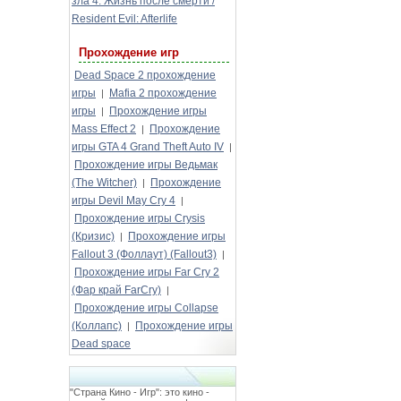
зла 4: Жизнь после смерти /
Resident Evil: Afterlife
Прохождение игр
Dead Space 2 прохождение
игры
Mafia 2 прохождение
|
игры
Прохождение игры
|
Mass Effect 2
Прохождение
|
игры GTA 4 Grand Theft Auto IV
|
Прохождение игры Ведьмак
(The Witcher)
Прохождение
|
игры Devil May Cry 4
|
Прохождение игры Crysis
(Кризис)
Прохождение игры
|
Fallout 3 (Фоллаут) (Fallout3)
|
Прохождение игры Far Cry 2
(Фар край FarCry)
|
Прохождение игры Collapse
(Коллапс)
Прохождение игры
|
Dead space
"Страна Кино - Игр": это кино -