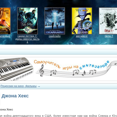
вляемый
гарри поттер 7:
скайлайн
мегамозг
пила 7
дары смерти часть
1
→
→
Рецензии на кино, фильмы
Джона Хекс
она Хекс
ая война девятнадцатого века в США, более известная нам как война Севера и Юг