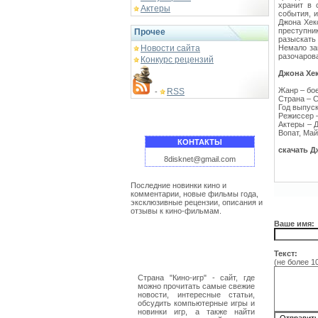
хранит в 
Актеры
события, 
Джона Хек
преступни
Прочее
разыскать 
Новости сайта
Немало за
разочаров
Конкурс рецензий
Джона Хек
Жанр – бое
RSS
-
Страна – 
Год выпуск
Режиссер 
Актеры – 
Вопат, Май
КОНТАКТЫ
скачать Д
8disknet@gmail.com
Последние новинки кино и
комментарии, новые фильмы года,
эксклюзивные рецензии, описания и
отзывы к кино-фильмам.
Ваше имя:
Текст:
(не более 1
Страна "Кино-игр" - сайт, где
можно прочитать самые свежие
новости, интересные статьи,
обсудить компьютерные игры и
новинки игр, а также найти