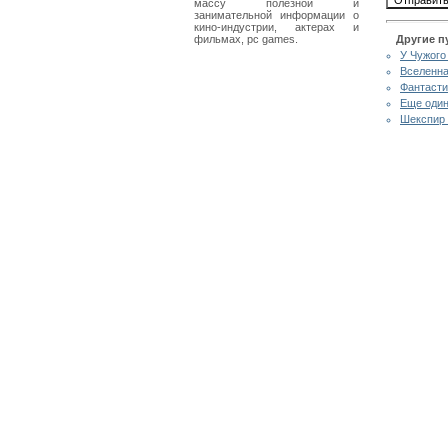
массу полезной и
занимательной информации о
кино-индустрии, актерах и
фильмах, pc games.
Другие п
У Чужого
Вселенна
Фантасти
Еще один
Шекспир 