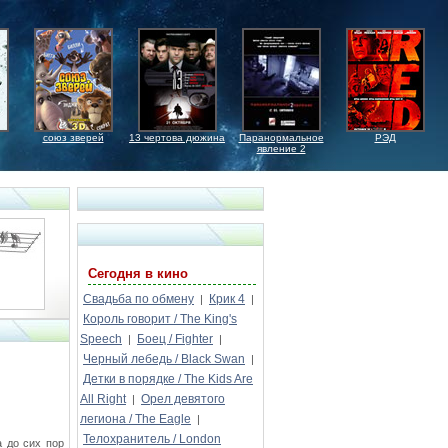
союз зверей
13 чертова дюжина
Паранормальное
РЭД
явление 2
Сегодня в кино
Свадьба по обмену
Крик 4
|
|
Король говорит / The King's
Speech
Боец / Fighter
|
|
Черный лебедь / Black Swan
|
Детки в порядке / The Kids Are
All Right
Орел девятого
|
легиона / The Eagle
|
Телохранитель / London
а до сих пор