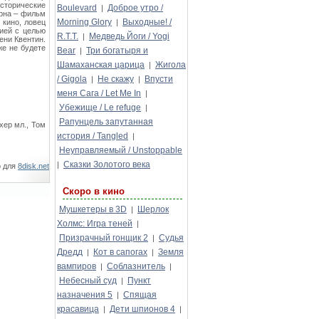
сторические
Boulevard
Доброе утро /
|
ерна – фильм
Morning Glory
Выходные! /
 кино, ловец
|
цией с целью
R.T.T.
Медведь Йоги / Yogi
|
ени Квентин.
же не будете
Bear
Три богатыря и
|
Шамаханская царица
Жигола
|
/ Gigola
Не скажу
Впусти
|
|
меня Сага / Let Me In
|
Убежище / Le refuge
|
Рапунцель запутанная
хер мл., Том
история / Tangled
|
Неуправляемый / Unstoppable
Сказки Золотого века
|
о для
8disk.net
Скоро в кино
Мушкетеры в 3D
Шерлок
|
Холмс: Игра теней
|
Призрачный гонщик 2
Судья
|
Дредд
Кот в сапогах
Земля
|
|
вампиров
Соблазнитель
|
|
Небесный суд
Пункт
|
назначения 5
Спящая
|
красавица
Дети шпионов 4
|
|