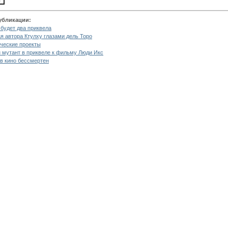
убликации:
 будет два приквела
я автора Ктулху глазами дель Торо
ческие проекты
 мутант в приквеле к фильму Люди Икс
в кино бессмертен