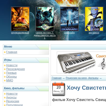
неуправляемый
гарри поттер 7:
скайлайн
мегамозг
дары смерти часть
1
Меню
Главная
Игры
Новости
Прохождения
Превью
Обзоры
→
→
Главная
Рецензии на кино, фильмы
ММО
Хочу Свисте
20
Кино, фильмы
Июнь '10
Новости
Анонсы
фильм Хочу Свистеть Сви
Рецензии
Популярное