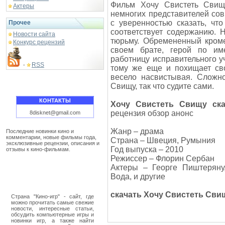
Фильм Хочу Свистеть Свищу 
Актеры
немногих представителей со
с уверенностью сказать, что
Прочее
соответствует содержанию. 
Новости сайта
тюрьму. Обремененный кроме
Конкурс рецензий
своем брате, герой по им
работницу исправительного у
RSS
-
тому же еще и похищает сво
весело насвистывая. Сложн
Свищу, так что судите сами.
КОНТАКТЫ
Хочу Свистеть Свищу ска
рецензия обзор анонс
8disknet@gmail.com
Жанр – драма
Последние новинки кино и
комментарии, новые фильмы года,
Страна – Швеция, Румыния
эксклюзивные рецензии, описания и
Год выпуска – 2010
отзывы к кино-фильмам.
Режиссер – Флорин Сербан
Актеры – Георге Пиштеряну,
Вода, и другие
скачать Хочу Свистеть Сви
Страна "Кино-игр" - сайт, где
можно прочитать самые свежие
новости, интересные статьи,
обсудить компьютерные игры и
новинки игр, а также найти