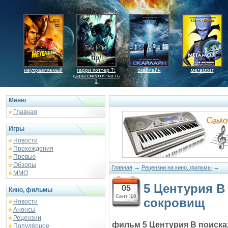
неуправляемый
гарри поттер 7:
скайлайн
мегамозг
дары смерти часть
1
Меню
Главная
Игры
Новости
Прохождения
Превью
Обзоры
→
→
Главная
Рецензии на кино, фильмы
ММО
5 Центурия В
05
Кино, фильмы
Сент '10
сокровищ
Новости
Анонсы
Рецензии
фильм 5 Центурия В поиск
Популярное