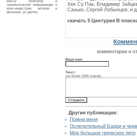
массу полезной и
Хек Су Пак, Владимир Зайцев
занимательной информации о
кино-индустрии, актерах и
Санько, Сергей Лобынцев, и д
фильмах, pc games.
скачать 5 Центурия В поис
Коммен
комментарии и о
Ваше имя:
Текст:
(не более 1000 знаков)
Другие публикации:
Помни меня
Ослепительный Барри и черв
Мое большое греческое лето