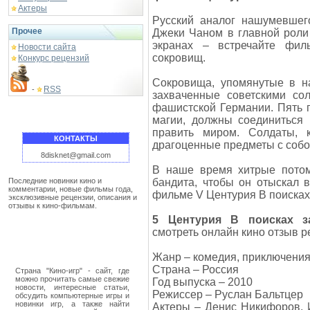
Актеры
Русский аналог нашумевшег
Прочее
Джеки Чаном в главной роли
экранах – встречайте фил
Новости сайта
сокровищ.
Конкурс рецензий
Сокровища, упомянутые в на
RSS
-
захваченные советскими со
фашистской Германии. Пять 
магии, должны соединиться 
править миром. Солдаты, 
КОНТАКТЫ
драгоценные предметы с собой
8disknet@gmail.com
В наше время хитрые потом
Последние новинки кино и
бандита, чтобы он отыскал 
комментарии, новые фильмы года,
фильме V Центурия В поиска
эксклюзивные рецензии, описания и
отзывы к кино-фильмам.
5 Центурия В поисках з
смотреть онлайн кино отзыв р
Жанр – комедия, приключени
Страна – Россия
Страна "Кино-игр" - сайт, где
можно прочитать самые свежие
Год выпуска – 2010
новости, интересные статьи,
Режиссер – Руслан Бальтцер
обсудить компьютерные игры и
новинки игр, а также найти
Актеры – Денис Никифоров, 