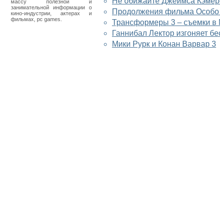
Не обижайте Джеймса Кэмер
массу полезной и
занимательной информации о
Продолжения фильма Особо 
кино-индустрии, актерах и
фильмах, pc games.
Трансформеры 3 – съемки в
Ганнибал Лектор изгоняет бе
Мики Рурк и Конан Варвар 3