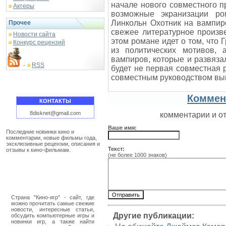
начале нового совместного п
Актеры
возможные экранизации ро
Линкольн Охотник на вампир
Прочее
свежее литературное произве
Новости сайта
этом романе идет о том, что
Конкурс рецензий
из политических мотивов,
вампиров, которые и развяза
RSS
-
будет не первая совместная 
совместным руководством вы
Коммен
КОНТАКТЫ
8disknet@gmail.com
комментарии и о
Ваше имя:
Последние новинки кино и
комментарии, новые фильмы года,
эксклюзивные рецензии, описания и
Текст:
отзывы к кино-фильмам.
(не более 1000 знаков)
Страна "Кино-игр" - сайт, где
можно прочитать самые свежие
новости, интересные статьи,
Другие публикации:
обсудить компьютерные игры и
новинки игр, а также найти