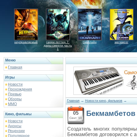
неуправляемый
гарри поттер 7:
скайлайн
мегамозг
дары смерти часть
1
Меню
Главная
Игры
Новости
Прохождения
Превью
Обзоры
→
→
Главная
Новости кино, фильмов
ММО
Бекмамбетов 
05
Кино, фильмы
Сент '10
Новости
Анонсы
Создатель многих популярны
Рецензии
Бекмамбетов договорился с 
Популярное