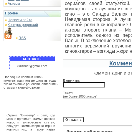
сериалов своей статуэткой.
Актеры
ублюдков стал лучшим их вс
Прочее
кино – это Сандра Баллок, 
Невидимая сторона. А лучш
Новости сайта
главной роли в кинофильме 
Конкурс рецензий
актеры второго плана – Мо
исполнитель одного из пе
RSS
-
Вальц. В заключение хотелос
мнгогих церемоний вручения
киноактеров – взгляды жюри 
КОНТАКТЫ
Коммен
8disknet@gmail.com
комментарии и о
Последние новинки кино и
комментарии, новые фильмы года,
Ваше имя:
эксклюзивные рецензии, описания и
отзывы к кино-фильмам.
Текст:
(не более 1000 знаков)
Страна "Кино-игр" - сайт, где
можно прочитать самые свежие
новости, интересные статьи,
обсудить компьютерные игры и
новинки игр, а также найти
Другие публикации: