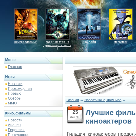
неуправляемый
гарри поттер 7:
скайлайн
мегамозг
дары смерти часть
1
Меню
Главная
Игры
Новости
Прохождения
Превью
Обзоры
→
→
Главная
Новости кино, фильмов
ММО
Лучшие филь
25
Кино, фильмы
Янв '10
киноактеров
Новости
Анонсы
Рецензии
Гильдия киноактеров продол
Популярное