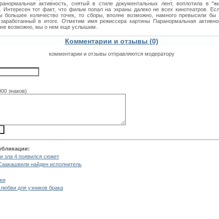
анормальная активность, снятый в стиле документальных лент, воплотила в "жи
. Интересен тот факт, что фильм попал на экраны далеко не всех кинотеатров. Ес
ы большее количество точек, то сборы, вполне возможно, намного превысили бы 
 заработанный в итоге. Отметим имя режиссера картины Паранормальная активно
лне возможно, мы о нем еще услышим.
Комментарии и отзывы (0)
комментарии и отзывы отправляются модератору
000 знаков)
убликации:
и зла 4 появился сюжет
Саакашвили найден исполнитель
ки
любви для узников брака