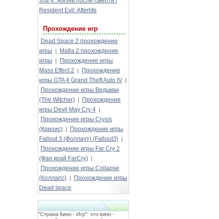
зла 4: Жизнь после смерти /
Resident Evil: Afterlife
Прохождение игр
Dead Space 2 прохождение
игры
Mafia 2 прохождение
|
игры
Прохождение игры
|
Mass Effect 2
Прохождение
|
игры GTA 4 Grand Theft Auto IV
|
Прохождение игры Ведьмак
(The Witcher)
Прохождение
|
игры Devil May Cry 4
|
Прохождение игры Crysis
(Кризис)
Прохождение игры
|
Fallout 3 (Фоллаут) (Fallout3)
|
Прохождение игры Far Cry 2
(Фар край FarCry)
|
Прохождение игры Collapse
(Коллапс)
Прохождение игры
|
Dead space
"Страна Кино - Игр": это кино -