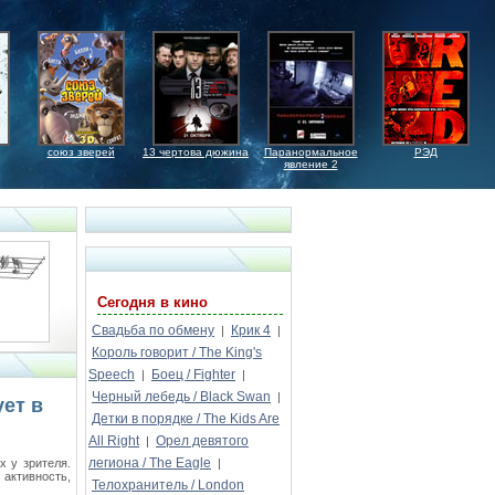
союз зверей
13 чертова дюжина
Паранормальное
РЭД
явление 2
Сегодня в кино
Свадьба по обмену
Крик 4
|
|
Король говорит / The King's
Speech
Боец / Fighter
|
|
Черный лебедь / Black Swan
|
ет в
Детки в порядке / The Kids Are
All Right
Орел девятого
|
легиона / The Eagle
х у зрителя.
|
активность,
Телохранитель / London