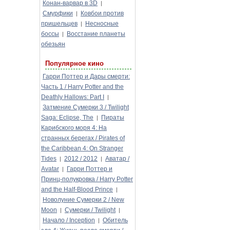
Конан-варвар в 3D
|
Смурфики
Ковбои против
|
пришельцев
Несносные
|
боссы
Восстание планеты
|
обезьян
Популярное кино
Гарри Поттер и Дары смерти:
Часть 1 / Harry Potter and the
Deathly Hallows: Part I
|
Затмение Сумерки 3 / Twilight
Saga: Eclipse, The
Пираты
|
Карибского моря 4: На
странных берегах / Pirates of
the Caribbean 4: On Stranger
Tides
2012 / 2012
Аватар /
|
|
Avatar
Гарри Поттер и
|
Принц-полукровка / Harry Potter
and the Half-Blood Prince
|
Новолуние Сумерки 2 / New
Moon
Сумерки / Twilight
|
|
Начало / Inception
Обитель
|