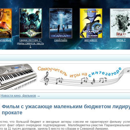
вляемый
гарри поттер 7:
скайлайн
мегамозг
пила 7
дары смерти часть
1
→
→
Новости кино, фильмов
Фильм с ужасающе маленьким бюджетом лидиру
прокате
естно, что большой бюджет и звездные актеры совсем не гарантируют фильму успе
этот факт обрел очередное подтверждение. Малобюджетка-ужастик Паранормальная 
го за 11 тысяч долларов, заняла 5 место по сборам в Северной Америке.