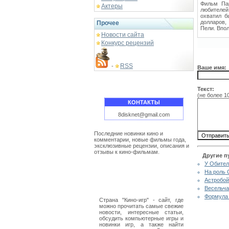
Фильм Пар
Актеры
любителей
охватил б
долларов,
Прочее
Пели. Впо
Новости сайта
Конкурс рецензий
RSS
-
Ваше имя:
Текст:
(не более 1
КОНТАКТЫ
8disknet@gmail.com
Последние новинки кино и
комментарии, новые фильмы года,
эксклюзивные рецензии, описания и
отзывы к кино-фильмам.
Другие п
У Обител
На роль 
Астробой
Весельча
Формула 
Страна "Кино-игр" - сайт, где
можно прочитать самые свежие
новости, интересные статьи,
обсудить компьютерные игры и
новинки игр, а также найти