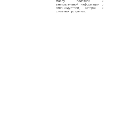
массу полезной и
занимательной информации о
кино-индустрии, актерах и
фильмах, pc games.