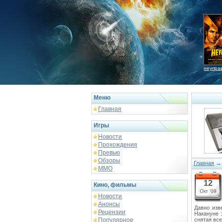
неупра
Меню
Главная
Игры
Новости
Прохождения
Превью
Обзоры
Главная
ММО
12
Кино, фильмы
Окт '09
Новости
Анонсы
Давно изв
Рецензии
Накануне 
Популярное
снятая все