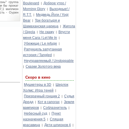
знь" группа
Boulevard
Доброе утро /
|
ли бы прокат
Morning Glory
Выходные! /
7,1 миллион
|
сть - Оурен
R.T.T.
Медведь Йоги / Yogi
|
Bear
Три богатыря и
|
Шамаханская царица
Жигола
|
/ Gigola
Не скажу
Впусти
|
|
меня Сага / Let Me In
|
Убежище / Le refuge
|
Рапунцель запутанная
история / Tangled
|
Неуправляемый / Unstoppable
Сказки Золотого века
|
Скоро в кино
Мушкетеры в 3D
Шерлок
|
Холмс: Игра теней
|
Призрачный гонщик 2
Судья
|
Дредд
Кот в сапогах
Земля
|
|
вампиров
Соблазнитель
|
|
Небесный суд
Пункт
|
назначения 5
Спящая
|
красавица
Дети шпионов 4
|
|