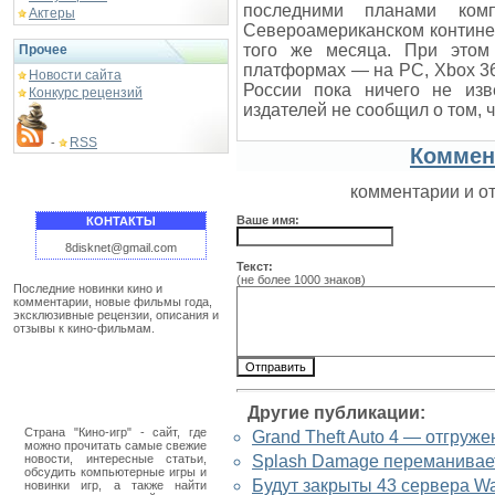
последними планами ком
Актеры
Североамериканском континент
того же месяца. При этом
Прочее
платформах — на РС, Xbox 360
Новости сайта
России пока ничего не изв
Конкурс рецензий
издателей не сообщил о том, 
RSS
-
Коммен
комментарии и о
Ваше имя:
КОНТАКТЫ
8disknet@gmail.com
Текст:
(не более 1000 знаков)
Последние новинки кино и
комментарии, новые фильмы года,
эксклюзивные рецензии, описания и
отзывы к кино-фильмам.
Другие публикации:
Страна "Кино-игр" - сайт, где
Grand Theft Auto 4 — отгруж
можно прочитать самые свежие
новости, интересные статьи,
Splash Damage переманивае
обсудить компьютерные игры и
Будут закрыты 43 сервера W
новинки игр, а также найти