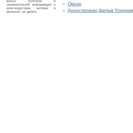
массу полезной и
Океан
занимательной информации о
кино-индустрии, актерах и
Анонсирован фильм Хроники
фильмах, pc games.