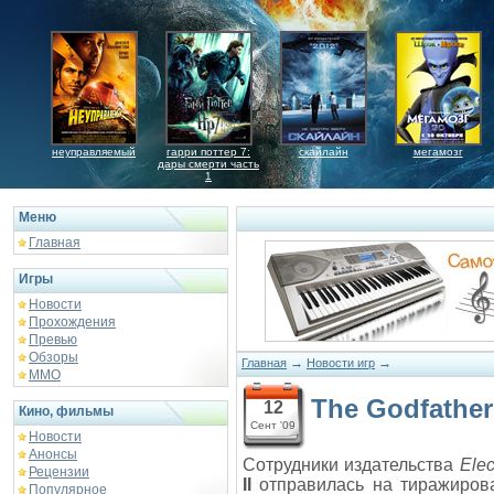
неуправляемый
гарри поттер 7:
скайлайн
мегамозг
дары смерти часть
1
Меню
Главная
Игры
Новости
Прохождения
Превью
Обзоры
→
→
Главная
Новости игр
ММО
The Godfathe
12
Кино, фильмы
Сент '09
Новости
Анонсы
Сотрудники издательства
Elec
Рецензии
II
отправилась на тиражирова
Популярное