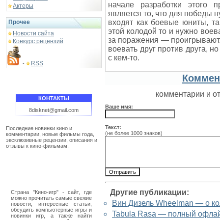
начале разработки этого 
Актеры
является то, что для победы 
входят как боевые юниты, та
Прочее
этой колодой то и нужно воев
Новости сайта
за поражения — проигрывают.
Конкурс рецензий
воевать друг против друга, н
с кем-то.
RSS
-
Коммен
комментарии и о
КОНТАКТЫ
Ваше имя:
8disknet@gmail.com
Текст:
Последние новинки кино и
(не более 1000 знаков)
комментарии, новые фильмы года,
эксклюзивные рецензии, описания и
отзывы к кино-фильмам.
Другие публикации:
Страна "Кино-игр" - сайт, где
можно прочитать самые свежие
Вин Дизель Wheelman — о к
новости, интересные статьи,
обсудить компьютерные игры и
Tabula Rasa — полный офла
новинки игр, а также найти