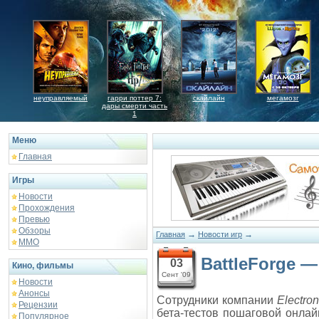
неуправляемый
гарри поттер 7:
скайлайн
мегамозг
дары смерти часть
1
Меню
Главная
Игры
Новости
Прохождения
Превью
Обзоры
→
→
Главная
Новости игр
ММО
BattleForge 
03
Кино, фильмы
Сент '09
Новости
Анонсы
Сотрудники компании
Electron
Рецензии
бета-тестов пошаговой онлай
Популярное