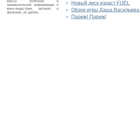
массу полезной и
Новый диск издаст FUEL
занимательной информации о
кино-индустрии, актерах и
Обзор игры Даша Васильева
фильмах, pc games.
Париж! Париж!