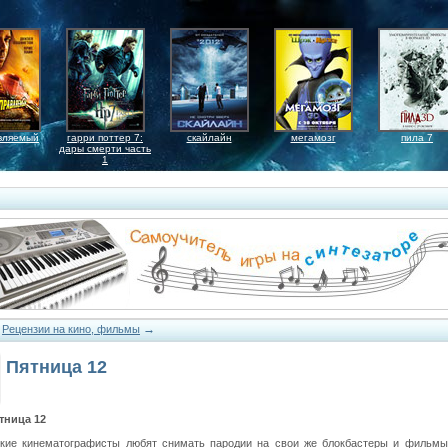
вляемый
гарри поттер 7:
скайлайн
мегамозг
пила 7
дары смерти часть
1
→
→
Рецензии на кино, фильмы
Пятница 12
тница 12
кие кинематографисты любят снимать пародии на свои же блокбастеры и фильмы