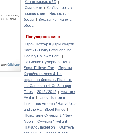
Конан-варвар в 3D
|
Смурфики
Ковбои против
|
пришельцев
Несносные
|
сть в сети,
иза на ДВД –
боссы
Восстание планеты
|
обезьян
Популярное кино
Гарри Поттер и Дары смерти:
Часть 1 / Harry Potter and the
в
Deathly Hallows: Part I
|
Затмение Сумерки 3 / Twilight
о для
8disk.net
Saga: Eclipse, The
Пираты
|
Карибского моря 4: На
странных берегах / Pirates of
the Caribbean 4: On Stranger
Tides
2012 / 2012
Аватар /
|
|
Avatar
Гарри Поттер и
|
Принц-полукровка / Harry Potter
and the Half-Blood Prince
|
Новолуние Сумерки 2 / New
Moon
Сумерки / Twilight
|
|
Начало / Inception
Обитель
|