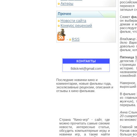
российски
Актеры
перенеся
затишья с
Прочее
Сюжет
фи
Новости сайта
он выбира
домам и ж
Конкурс рецензий
расследуе
фильм, чт
Владимир 
RSS
-
дело Варе
довольно 
фильм, кот
Пятница 1
детектив. 
КОНТАКТЫ
страницах
историю.
8disknet@gmail.com
название
хоккейной 
Последние новинки кино и
Наверное,
комментарии, новые фильмы года,
выросший 
эксклюзивные рецензии, описания и
отзывы к кино-фильмам.
В фильме
из главны
мужчин
),
перерыва.
Анна Слын
20 сигаре
Страна "Кино-игр" - сайт, где
во множес
можно прочитать самые свежие
новости, интересные статьи,
Главной з
обсудить компьютерные игры и
Начав сво
новинки игр, а также найти
больше вс