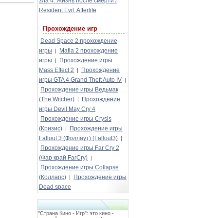
зла 4: Жизнь после смерти /
Resident Evil: Afterlife
Прохождение игр
Dead Space 2 прохождение
игры
Mafia 2 прохождение
|
игры
Прохождение игры
|
Mass Effect 2
Прохождение
|
игры GTA 4 Grand Theft Auto IV
|
Прохождение игры Ведьмак
(The Witcher)
Прохождение
|
игры Devil May Cry 4
|
Прохождение игры Crysis
(Кризис)
Прохождение игры
|
Fallout 3 (Фоллаут) (Fallout3)
|
Прохождение игры Far Cry 2
(Фар край FarCry)
|
Прохождение игры Collapse
(Коллапс)
Прохождение игры
|
Dead space
"Страна Кино - Игр": это кино -