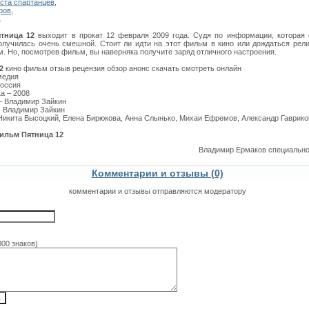
ста спартанцев
,
ров
,
.
тница 12
выходит в прокат 12 февраля 2009 года. Судя по информации, которая е
олучилась очень смешной. Стоит ли идти на этот фильм в кино или дождаться рел
. Но, посмотрев фильм, вы наверняка получите заряд отличного настроения.
2
кино фильм отзыв рецензия обзор анонс скачать смотреть онлайн
медия
Россия
а – 2008
– Владимир Зайкин
- Владимир Зайкин
 Никита Высоцкий, Елена Бирюкова, Анна Слынько, Михаи Ефремов, Александр Гаврико
ильм Пятница 12
Владимир Ермаков специальн
Комментарии и отзывы (0)
комментарии и отзывы отправляются модератору
000 знаков)