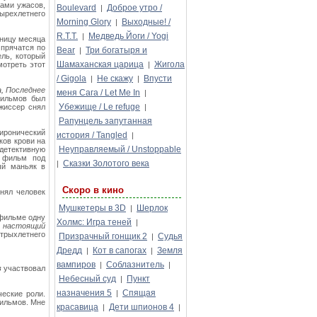
ами ужасов,
Boulevard
Доброе утро /
|
ырехлетнего
Morning Glory
Выходные! /
|
R.T.T.
Медведь Йоги / Yogi
|
тницу месяца
 прячатся по
Bear
Три богатыря и
|
ель, который
Шамаханская царица
Жигола
мотреть этот
|
/ Gigola
Не скажу
Впусти
|
|
, Последнее
меня Сага / Let Me In
|
фильмов был
Убежище / Le refuge
ежиссер снял
|
Рапунцель запутанная
 иронический
история / Tangled
|
ков крови на
Неуправляемый / Unstoppable
 детективную
у фильм под
Сказки Золотого века
|
ый маньяк в
Скоро в кино
нял человек
Мушкетеры в 3D
Шерлок
|
 фильме одну
Холмс: Игра теней
|
я настоящий
трыхлетнего
Призрачный гонщик 2
Судья
|
Дредд
Кот в сапогах
Земля
|
|
вампиров
Соблазнитель
|
|
в
участвовал
Небесный суд
Пункт
|
назначения 5
Спящая
|
ческие роли.
фильмов. Мне
красавица
Дети шпионов 4
|
|