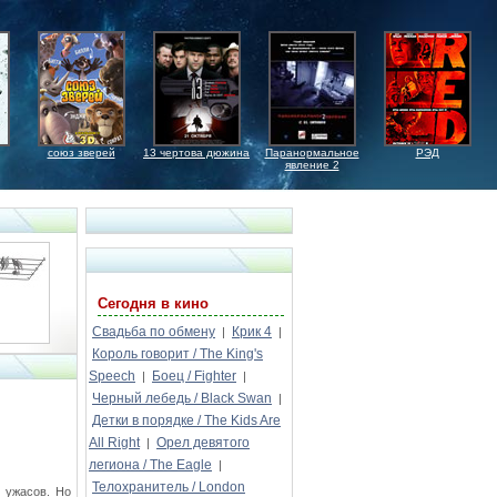
союз зверей
13 чертова дюжина
Паранормальное
РЭД
явление 2
Сегодня в кино
Свадьба по обмену
Крик 4
|
|
Король говорит / The King's
Speech
Боец / Fighter
|
|
Черный лебедь / Black Swan
|
Детки в порядке / The Kids Are
All Right
Орел девятого
|
легиона / The Eagle
|
Телохранитель / London
 ужасов. Но