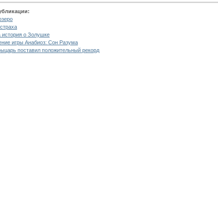
убликации:
озеро
страха
 история о Золушке
ние игры Анабиоз: Сон Разума
ыцарь поставил положительный рекорд