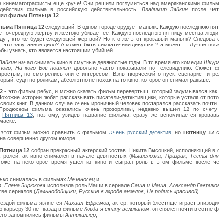
е кинематографисты еще круче! Они решили поглумиться над американскими фильм
 действия фильма в российскую действительность.
Владимир Зайкин
после чет
нял
фильм Пятница 12
.
льма Пятница 12
следующий. В одном городе орудует маньяк. Каждую последнюю пя
ет очередную жертву и жестоко убивает ее. Каждую последнюю пятницу месяца люди
дут, кто же будет следующей жертвой? Но кто же этот кровавый маньяк? Следоват
т это запутанное дело? А может быть симпатичная девушка ? а может…. Лучше пос
обы узнать, кто является настоящим убийцей…
Зайкин
начал снимать кино в смутные девяностые годы. В то время его комедии
Шкура
ного, На кого Бог пошлет
довольно часто показывали по телевидению. Сюжет 
простым, но смотрелись они с интересом. Взяв творческий отпуск, сценарист и р
орый, судя по роликам, абсолютно не похож на то кино, которое он снимал раньше.
2
- это фильм ребус, и можно сказать фильм перевертыш, который задумывался как
Похожие истории любят рассказывать писатели-детективщики, которые устали от пото
 своих книг. В данном случае очень ироничный человек постарался рассказать почти
 Продюсеры фильма оказались очень прозорливы, недавно вышел 12 по счет
м
Пятница 13
, поэтому, увидев название фильма, сразу же вспоминается кровав
маске.
 этот фильм можно сравнить с фильмом
Очень русский детектив
, но
Пятницу 12
с
на совершенно другом юморе.
Пятница 12
собран прекрасный актерский состав. Никита Высоцкий, исполняющий в
х ролей, активно снимался в начале девяностых (
Мышеловка, Призрак, Тесты дл
 тоже на некоторое время ушел из кино и сыграл роль в этом фильме после че
ько
снималась в фильмах
Меченосец
и
т
,
Елена Бирюкова
исполняла роль Маши в сериале
Саша и Маша
,
Александр Гаврико
тве сериалов (
Дальнобойщики, Русские в городе ангелов, Не родись красивой
).
вездой фильма является
Михаил Ефремов
, актер, который блестяще играет эпизоди
ю карьеру 30 лет назад в фильме
Когда я стану великаном
, он снялся почти в сотне 
его запомнились фильмы
Антикиллер
,