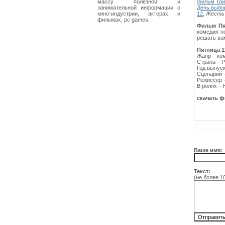
массу полезной и
фильм Три
занимательной информации о
День выбо
кино-индустрии, актерах и
12
,
Жесть
фильмах, pc games.
Фильм Пя
комедия п
решать вам
Пятница 1
Жанр – ко
Страна – 
Год выпуск
Сценарий 
Режиссер 
В ролях –
скачать ф
Ваше имя:
Текст:
(не более 1