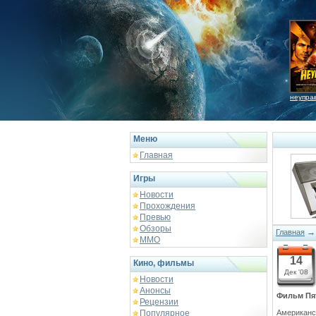
неупра
Меню
Главная
Игры
Новости
Прохождения
Превью
Обзоры
Главная
ММО
14
Кино, фильмы
Дек '08
Новости
Анонсы
Фильм Пя
Рецензии
Популярное
Американс