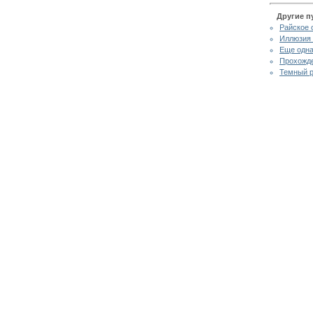
Другие п
Райское 
Иллюзия 
Еще одна
Прохожде
Темный р