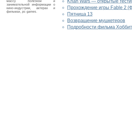
Khan Wars — открытые тест
массу полезной и
занимательной информации о
Прохождение игры Fable 2 (Ф
кино-индустрии, актерах и
фильмах, pc games.
Пятница 13
Возвращение мушкетеров
Подробности фильма Хоббит