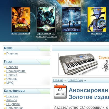
неуправляемый
гарри поттер 7:
скайлайн
мегамозг
дары смерти часть
1
Меню
Главная
Игры
Новости
Прохождения
Превью
Обзоры
→
→
Главная
Новости игр
ММО
Анонсирован 
03
Кино, фильмы
Дек '08
Золотое изда
Новости
Анонсы
Рецензии
Издательство
1С
сообщили о 
Популярное