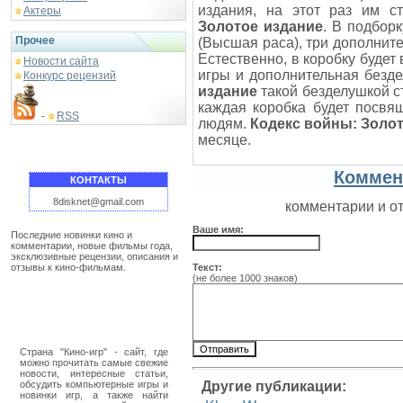
издания, на этот раз им 
Актеры
Золотое издание
. В подбор
Прочее
(Высшая раса), три дополнит
Естественно, в коробку будет
Новости сайта
игры и дополнительная безд
Конкурс рецензий
издание
такой безделушкой с
каждая коробка будет посвя
RSS
-
людям.
Кодекс войны: Золо
месяце.
Коммен
КОНТАКТЫ
8disknet@gmail.com
комментарии и о
Ваше имя:
Последние новинки кино и
комментарии, новые фильмы года,
эксклюзивные рецензии, описания и
отзывы к кино-фильмам.
Текст:
(не более 1000 знаков)
Страна "Кино-игр" - сайт, где
можно прочитать самые свежие
новости, интересные статьи,
обсудить компьютерные игры и
Другие публикации:
новинки игр, а также найти